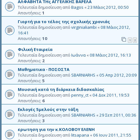
ΑΛΦΑΒΗΤΑ ΤΗς ΑΓΓΕΛΙΚΗΣ ΒΑΡΕΛΑ
Τελευταία δημοσίευση από
Bagos
«
23 Μάιος 2012, 00:50
Απαντήσεις:
1
Γιορτή για το τέλος της σχολικής χρονιάς
Τελευταία δημοσίευση από
virginialiambi
«
08 Μάιος 2012,
16:41
Απαντήσεις:
10
1
2
Φιλική Εταιρεία
Τελευταία δημοσίευση από
Ιωάννα
«
08 Μάιος 2012, 16:13
Απαντήσεις:
2
Μαθηματικα - ΠΟΣΟΣΤΑ
Τελευταία δημοσίευση από
SBARNIARHS
«
05 Απρ 2012, 20:09
Απαντήσεις:
5
Μουσική κατά τη διάρκεια διδασκαλίας
Τελευταία δημοσίευση από
penny_ct
«
04 Δεκ 2011, 19:53
Απαντήσεις:
6
Εκλογές 5μελούς στην τάξη
Τελευταία δημοσίευση από
SBARNIARHS
«
29 Σεπ 2011, 00:36
Απαντήσεις:
3
ερωτηση για την κ.ΚΟΛΟΒΟΥ ΕΛΕΝΗ
Τελευταία δημοσίευση από
litsapana
«
06 Ιουν 2011, 21:55