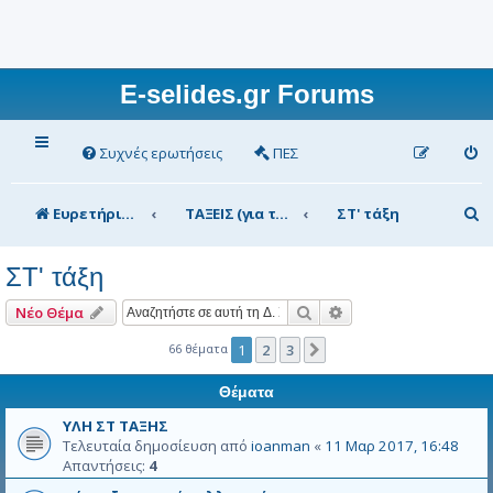
E-selides.gr Forums
Συχνές ερωτήσεις
ΠΕΣ
Α
Ευρετήριο Δ. Συζήτησης
ΤΑΞΕΙΣ (για τα μέλη)
ΣΤ' τάξη
ν
ΣΤ' τάξη
α
ζ
Αναζήτηση
Ειδική αναζήτηση
Νέο Θέμα
ή
66 θέματα
1
2
3
Επόμενη
τ
Θέματα
η
ΥΛΗ ΣΤ ΤΑΞΗΣ
σ
Τελευταία δημοσίευση από
ioanman
«
11 Μαρ 2017, 16:48
Απαντήσεις:
4
η