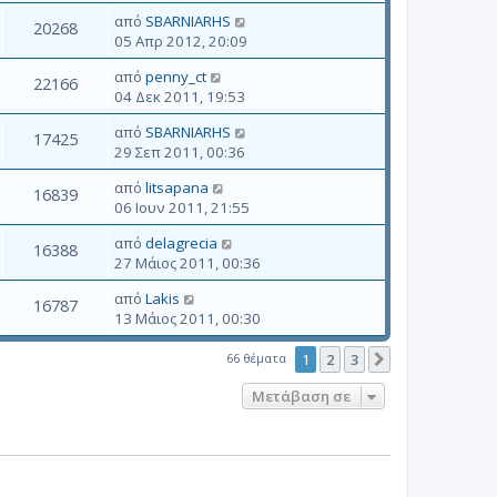
από
SBARNIARHS
20268
05 Απρ 2012, 20:09
από
penny_ct
22166
04 Δεκ 2011, 19:53
από
SBARNIARHS
17425
29 Σεπ 2011, 00:36
από
litsapana
16839
06 Ιουν 2011, 21:55
από
delagrecia
16388
27 Μάιος 2011, 00:36
από
Lakis
16787
13 Μάιος 2011, 00:30
66 θέματα
1
2
3
Επόμενη
Μετάβαση σε