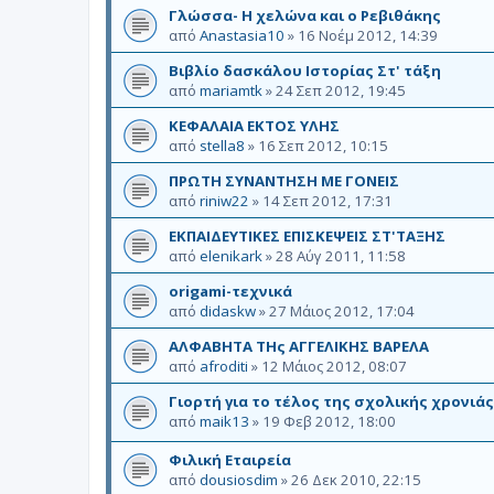
Γλώσσα- Η χελώνα και ο Ρεβιθάκης
από
Anastasia10
»
16 Νοέμ 2012, 14:39
Βιβλίο δασκάλου Ιστορίας Στ' τάξη
από
mariamtk
»
24 Σεπ 2012, 19:45
ΚΕΦΑΛΑΙΑ ΕΚΤΟΣ ΥΛΗΣ
από
stella8
»
16 Σεπ 2012, 10:15
ΠΡΩΤΗ ΣΥΝΑΝΤΗΣΗ ΜΕ ΓΟΝΕΙΣ
από
riniw22
»
14 Σεπ 2012, 17:31
ΕΚΠΑΙΔΕΥΤΙΚΕΣ ΕΠΙΣΚΕΨΕΙΣ ΣΤ'ΤΑΞΗΣ
από
elenikark
»
28 Αύγ 2011, 11:58
origami-τεχνικά
από
didaskw
»
27 Μάιος 2012, 17:04
ΑΛΦΑΒΗΤΑ ΤΗς ΑΓΓΕΛΙΚΗΣ ΒΑΡΕΛΑ
από
afroditi
»
12 Μάιος 2012, 08:07
Γιορτή για το τέλος της σχολικής χρονιάς
από
maik13
»
19 Φεβ 2012, 18:00
Φιλική Εταιρεία
από
dousiosdim
»
26 Δεκ 2010, 22:15