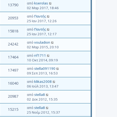
από
kserolas
13790
02 Μαρ 2017, 18:46
από
Παντής
20953
25 Ιαν 2017, 12:26
από
Παντής
15818
25 Ιαν 2017, 12:17
από
vouladion
24242
02 Μαρ 2015, 20:10
από
nf1711
17464
10 Οκτ 2014, 09:19
από
stella091190
17497
09 Σεπ 2013, 16:53
από
klikas2008
16040
06 Ιούλ 2013, 13:47
από
stella8
20987
02 Δεκ 2012, 15:35
από
stella8
15215
25 Νοέμ 2012, 15:37