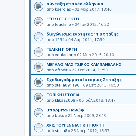
σύνταξη στα νέα ελληνικά
από
kserolas
»
02 Μαρ 2017, 18:46
ΕΞΙΣΩΣΕΙΣ ΕΚΤΗ
από
teachme
»
04 Ιαν 2012, 16:22
διαγώνισμα ενότητας 11 στ τάξης
από
1234
»
04 Απρ 2011, 17:59
ΤΕΛΙΚΗ ΓΙΟΡΤΗ
από
vouladion
»
02 Μαρ 2015, 20:10
ΜΕΓΑΛΟ ΜΑΣ ΤΣΙΡΚΟ ΚΑΜΠΑΝΕΛΛΗΣ
από
afroditi
»
22 Σεπ 2014, 21:53
Σχεδιαγράμματα Ιστορίας Στ τάξης
από
stella091190
»
09 Σεπ 2013, 16:53
ΤΟΠΙΚΗ ΙΣΤΟΡΙΑ
από
klikas2008
»
06 Ιούλ 2013, 13:47
μπαρμπα- Πανώφ
από
bako
»
22 Νοέμ 2009, 23:19
ΧΡΙΣΤΟΥΓΕΝΝΙΑΤΙΚΗ ΓΙΟΡΤΗ
από
stella8
»
25 Νοέμ 2012, 15:37