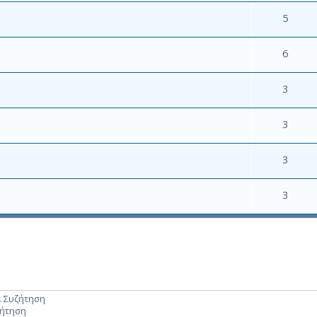
5
6
3
3
3
3
. Συζήτηση
ζήτηση