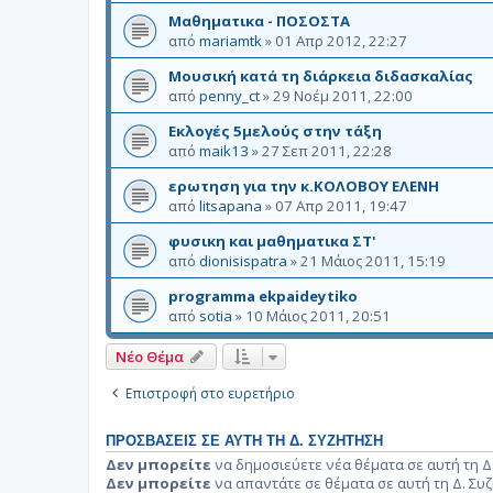
Μαθηματικα - ΠΟΣΟΣΤΑ
από
mariamtk
»
01 Απρ 2012, 22:27
Μουσική κατά τη διάρκεια διδασκαλίας
από
penny_ct
»
29 Νοέμ 2011, 22:00
Εκλογές 5μελούς στην τάξη
από
maik13
»
27 Σεπ 2011, 22:28
ερωτηση για την κ.ΚΟΛΟΒΟΥ ΕΛΕΝΗ
από
litsapana
»
07 Απρ 2011, 19:47
φυσικη και μαθηματικα ΣΤ'
από
dionisispatra
»
21 Μάιος 2011, 15:19
programma ekpaideytiko
από
sotia
»
10 Μάιος 2011, 20:51
Νέο Θέμα
Επιστροφή στο ευρετήριο
ΠΡΟΣΒΆΣΕΙΣ ΣΕ ΑΥΤΉ ΤΗ Δ. ΣΥΖΉΤΗΣΗ
Δεν μπορείτε
να δημοσιεύετε νέα θέματα σε αυτή τη Δ
Δεν μπορείτε
να απαντάτε σε θέματα σε αυτή τη Δ. Συ