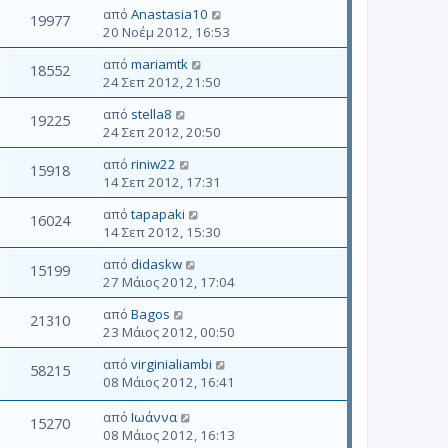
από
Anastasia10
19977
20 Νοέμ 2012, 16:53
από
mariamtk
18552
24 Σεπ 2012, 21:50
από
stella8
19225
24 Σεπ 2012, 20:50
από
riniw22
15918
14 Σεπ 2012, 17:31
από
tapapaki
16024
14 Σεπ 2012, 15:30
από
didaskw
15199
27 Μάιος 2012, 17:04
από
Bagos
21310
23 Μάιος 2012, 00:50
από
virginialiambi
58215
08 Μάιος 2012, 16:41
από
Ιωάννα
15270
08 Μάιος 2012, 16:13