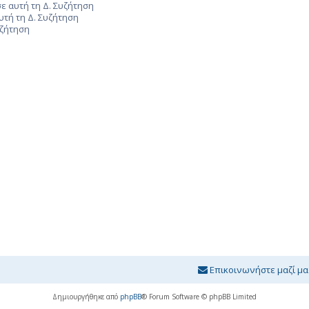
ε αυτή τη Δ. Συζήτηση
υτή τη Δ. Συζήτηση
υζήτηση
Επικοινωνήστε μαζί μα
Δημιουργήθηκε από
phpBB
® Forum Software © phpBB Limited