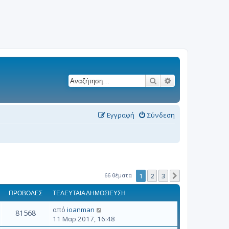
Αναζήτηση
Ειδική αναζήτησ
Εγγραφή
Σύνδεση
66 θέματα
1
2
3
Επόμενη
ΠΡΟΒΟΛΈΣ
ΤΕΛΕΥΤΑΊΑ ΔΗΜΟΣΊΕΥΣΗ
από
ioanman
81568
11 Μαρ 2017, 16:48