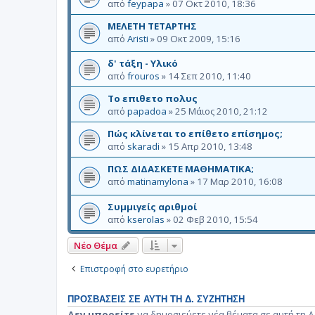
από
feypapa
»
07 Οκτ 2010, 18:36
ΜΕΛΕΤΗ ΤΕΤΑΡΤΗΣ
από
Aristi
»
09 Οκτ 2009, 15:16
δ' τάξη - Υλικό
από
frouros
»
14 Σεπ 2010, 11:40
Το επιθετο πολυς
από
papadoa
»
25 Μάιος 2010, 21:12
Πώς κλίνεται το επίθετο επίσημος;
από
skaradi
»
15 Απρ 2010, 13:48
ΠΩΣ ΔΙΔΑΣΚΕΤΕ ΜΑΘΗΜΑΤΙΚΑ;
από
matinamylona
»
17 Μαρ 2010, 16:08
Συμμιγείς αριθμοί
από
kserolas
»
02 Φεβ 2010, 15:54
Νέο Θέμα
Επιστροφή στο ευρετήριο
ΠΡΟΣΒΆΣΕΙΣ ΣΕ ΑΥΤΉ ΤΗ Δ. ΣΥΖΉΤΗΣΗ
Δεν μπορείτε
να δημοσιεύετε νέα θέματα σε αυτή τη Δ