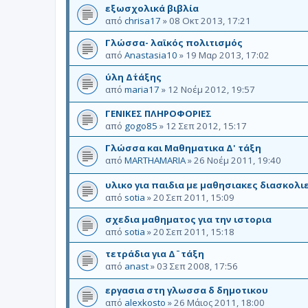
εξωσχολικά βιβλία
από
chrisa17
»
08 Οκτ 2013, 17:21
Γλώσσα- λαϊκός πολιτισμός
από
Anastasia10
»
19 Μαρ 2013, 17:02
ύλη Δ΄τάξης
από
maria17
»
12 Νοέμ 2012, 19:57
ΓΕΝΙΚΕΣ ΠΛΗΡΟΦΟΡΙΕΣ
από
gogo85
»
12 Σεπ 2012, 15:17
Γλώσσα και Μαθηματικα Δ' τάξη
από
MARTHAMARIA
»
26 Νοέμ 2011, 19:40
υλικο για παιδια με μαθησιακες διασκολι
από
sotia
»
20 Σεπ 2011, 15:09
σχεδια μαθηματος για την ιστορια
από
sotia
»
20 Σεπ 2011, 15:18
τετράδια για Δ¨τάξη
από
anast
»
03 Σεπ 2008, 17:56
εργασια στη γλωσσα δ δημοτικου
από
alexkosto
»
26 Μάιος 2011, 18:00