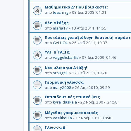
Μαθηματικά Δ' Που βρίσκεστε;
από
teaching
»
08 Δεκ 2008, 01:01
ύλη Δ΄τάξης
από
maria17
»
13 Απρ 2011, 14:55
Προτάσεις για αξιόλογη θεατρική παράστα
από
GALLIOU
»
26 Φεβ 2011, 10:37
ΥΛΗ Δ΄ ΤΑΞΗΣ
από
vaggeliskarfis
»
07 Δεκ 2009, 01:46
Νέο υλικό για Δ΄τάξη!
από
srougelli
»
17 Φεβ 2011, 19:20
Γερμανική γλώσσα
από
mary2008
»
26 Απρ 2010, 09:59
Εκπαιδευτικές επισκέψεις
από
kyra_daskala
»
22 Νοέμ 2007, 21:58
Μέγεθος γραμματοσειράς
από
vasilikoula
»
17 Νοέμ 2010, 18:40
Γλώσσα Δ΄