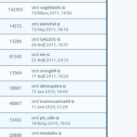
από
vagelistolis
142303
13 Μάιος 2011, 19:06
από
elenchel
14372
13 Απρ 2011, 16:10
από
GALLIOU
13289
26 Φεβ 2011, 10:37
από
iek
91343
22 Φεβ 2011, 23:12
από
srougelli
13564
17 Φεβ 2011, 19:20
από
dimoupetra
18661
12 Δεκ 2010, 16:03
από
Ioannouanna68
40667
11 Δεκ 2010, 21:29
από
jim_sdtv
13432
18 Νοέμ 2010, 19:03
από
mixalakis
20898