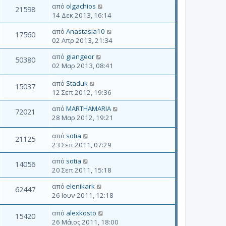
από
olgachios
21598
14 Δεκ 2013, 16:14
από
Anastasia10
17560
02 Απρ 2013, 21:34
από
giangeor
50380
02 Μαρ 2013, 08:41
από
Staduk
15037
12 Σεπ 2012, 19:36
από
MARTHAMARIA
72021
28 Μαρ 2012, 19:21
από
sotia
21125
23 Σεπ 2011, 07:29
από
sotia
14056
20 Σεπ 2011, 15:18
από
elenikark
62447
26 Ιουν 2011, 12:18
από
alexkosto
15420
26 Μάιος 2011, 18:00