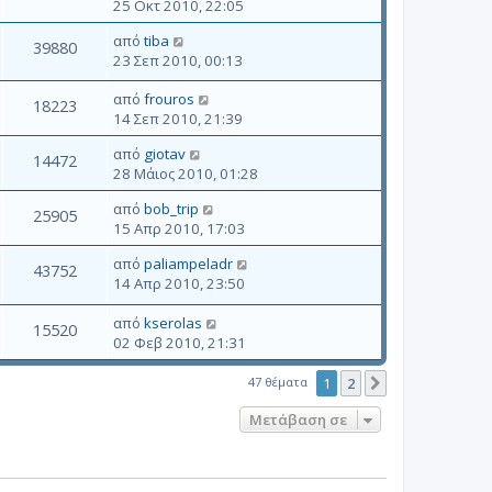
25 Οκτ 2010, 22:05
από
tiba
39880
23 Σεπ 2010, 00:13
από
frouros
18223
14 Σεπ 2010, 21:39
από
giotav
14472
28 Μάιος 2010, 01:28
από
bob_trip
25905
15 Απρ 2010, 17:03
από
paliampeladr
43752
14 Απρ 2010, 23:50
από
kserolas
15520
02 Φεβ 2010, 21:31
47 θέματα
1
2
Επόμενη
Μετάβαση σε