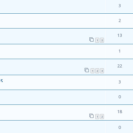
3
2
13
1
2
1
22
1
2
3
ες
3
0
18
1
2
0