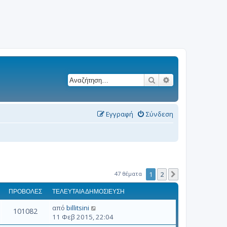
Αναζήτηση
Ειδική αναζήτησ
Εγγραφή
Σύνδεση
47 θέματα
1
2
Επόμενη
ΠΡΟΒΟΛΈΣ
ΤΕΛΕΥΤΑΊΑ ΔΗΜΟΣΊΕΥΣΗ
από
billitsini
101082
11 Φεβ 2015, 22:04