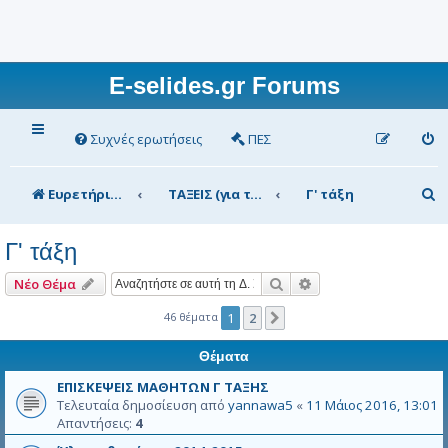
E-selides.gr Forums
Συχνές ερωτήσεις
ΠΕΣ
Α
Ευρετήριο Δ. Συζήτησης
ΤΑΞΕΙΣ (για τα μέλη)
Γ' τάξη
ν
Γ' τάξη
α
ζ
Αναζήτηση
Ειδική αναζήτηση
Νέο Θέμα
ή
46 θέματα
1
2
Επόμενη
τ
Θέματα
η
ΕΠΙΣΚΕΨΕΙΣ ΜΑΘΗΤΩΝ Γ ΤΑΞΗΣ
σ
Τελευταία δημοσίευση από
yannawa5
«
11 Μάιος 2016, 13:01
Απαντήσεις:
4
η