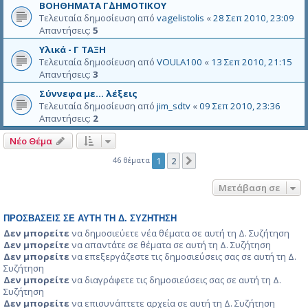
ΒΟΗΘΗΜΑΤΑ Γ΄ΔΗΜΟΤΙΚΟΥ
Τελευταία δημοσίευση από
vagelistolis
«
28 Σεπ 2010, 23:09
Απαντήσεις:
5
Υλικά - Γ ΤΑΞΗ
Τελευταία δημοσίευση από
VOULA100
«
13 Σεπ 2010, 21:15
Απαντήσεις:
3
Σύννεφα με... λέξεις
Τελευταία δημοσίευση από
jim_sdtv
«
09 Σεπ 2010, 23:36
Απαντήσεις:
2
Νέο Θέμα
46 θέματα
1
2
Επόμενη
Μετάβαση σε
ΠΡΟΣΒΆΣΕΙΣ ΣΕ ΑΥΤΉ ΤΗ Δ. ΣΥΖΉΤΗΣΗ
Δεν μπορείτε
να δημοσιεύετε νέα θέματα σε αυτή τη Δ. Συζήτηση
Δεν μπορείτε
να απαντάτε σε θέματα σε αυτή τη Δ. Συζήτηση
Δεν μπορείτε
να επεξεργάζεστε τις δημοσιεύσεις σας σε αυτή τη Δ.
Συζήτηση
Δεν μπορείτε
να διαγράφετε τις δημοσιεύσεις σας σε αυτή τη Δ.
Συζήτηση
Δεν μπορείτε
να επισυνάπτετε αρχεία σε αυτή τη Δ. Συζήτηση