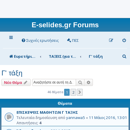
E-selides.gr Forums
Συχνές ερωτήσεις
ΠΕΣ
Α
Ευρετήριο Δ. Συζήτησης
ΤΑΞΕΙΣ (για τα μέλη)
Γ' τάξη
ν
Γ' τάξη
α
ζ
Αναζήτηση
Ειδική αναζήτηση
Νέο Θέμα
ή
46 θέματα
1
2
Επόμενη
τ
Θέματα
η
ΕΠΙΣΚΕΨΕΙΣ ΜΑΘΗΤΩΝ Γ ΤΑΞΗΣ
σ
Τελευταία δημοσίευση από
yannawa5
«
11 Μάιος 2016, 13:01
Απαντήσεις:
4
η