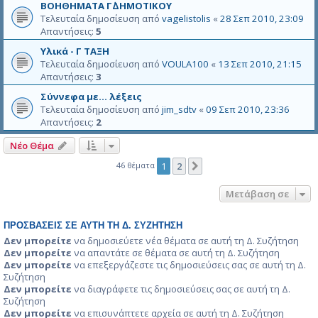
ΒΟΗΘΗΜΑΤΑ Γ΄ΔΗΜΟΤΙΚΟΥ
Τελευταία δημοσίευση από
vagelistolis
«
28 Σεπ 2010, 23:09
Απαντήσεις:
5
Υλικά - Γ ΤΑΞΗ
Τελευταία δημοσίευση από
VOULA100
«
13 Σεπ 2010, 21:15
Απαντήσεις:
3
Σύννεφα με... λέξεις
Τελευταία δημοσίευση από
jim_sdtv
«
09 Σεπ 2010, 23:36
Απαντήσεις:
2
Νέο Θέμα
46 θέματα
1
2
Επόμενη
Μετάβαση σε
ΠΡΟΣΒΆΣΕΙΣ ΣΕ ΑΥΤΉ ΤΗ Δ. ΣΥΖΉΤΗΣΗ
Δεν μπορείτε
να δημοσιεύετε νέα θέματα σε αυτή τη Δ. Συζήτηση
Δεν μπορείτε
να απαντάτε σε θέματα σε αυτή τη Δ. Συζήτηση
Δεν μπορείτε
να επεξεργάζεστε τις δημοσιεύσεις σας σε αυτή τη Δ.
Συζήτηση
Δεν μπορείτε
να διαγράφετε τις δημοσιεύσεις σας σε αυτή τη Δ.
Συζήτηση
Δεν μπορείτε
να επισυνάπτετε αρχεία σε αυτή τη Δ. Συζήτηση