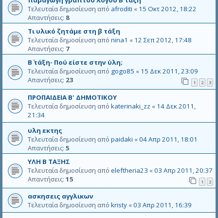
παραγωγη γραπτου λογου Β ταξη
Τελευταία δημοσίευση από
afroditi
«
15 Οκτ 2012, 18:22
Απαντήσεις:
8
Τι υλικό ζητάμε στη β τάξη
Τελευταία δημοσίευση από
nina1
«
12 Σεπ 2012, 17:48
Απαντήσεις:
7
Β΄ τάξη- Πού είστε στην ύλη;
Τελευταία δημοσίευση από
gogo85
«
15 Δεκ 2011, 23:09
Απαντήσεις:
23
1
2
3
ΠΡΟΠΑΙΔΕΙΑ Β' ΔΗΜΟΤΙΚΟΥ
Τελευταία δημοσίευση από
katerinaki_zz
«
14 Δεκ 2011,
21:34
υλη εκτης
Τελευταία δημοσίευση από
paidaki
«
04 Απρ 2011, 18:01
Απαντήσεις:
5
ΥΛΗ Β ΤΑΞΗΣ
Τελευταία δημοσίευση από
eleftheria23
«
03 Απρ 2011, 20:37
Απαντήσεις:
15
1
2
ασκησεις αγγλικων
Τελευταία δημοσίευση από
kristy
«
03 Απρ 2011, 16:39