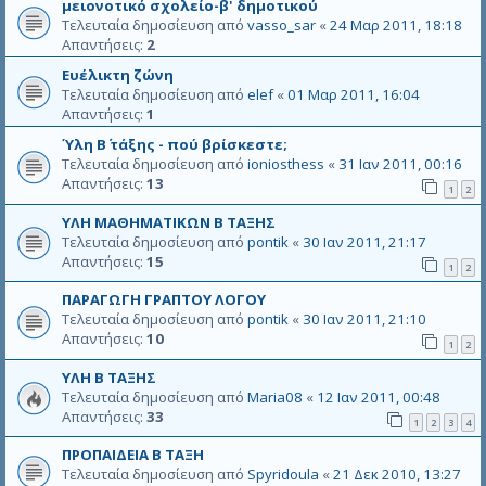
μειονοτικό σχολείο-β' δημοτικού
Τελευταία δημοσίευση από
vasso_sar
«
24 Μαρ 2011, 18:18
Απαντήσεις:
2
Ευέλικτη ζώνη
Τελευταία δημοσίευση από
elef
«
01 Μαρ 2011, 16:04
Απαντήσεις:
1
Ύλη Β΄ τάξης - πού βρίσκεστε;
Τελευταία δημοσίευση από
ioniosthess
«
31 Ιαν 2011, 00:16
Απαντήσεις:
13
1
2
ΥΛΗ ΜΑΘΗΜΑΤΙΚΩΝ Β ΤΑΞΗΣ
Τελευταία δημοσίευση από
pontik
«
30 Ιαν 2011, 21:17
Απαντήσεις:
15
1
2
ΠΑΡΑΓΩΓΗ ΓΡΑΠΤΟΥ ΛΟΓΟΥ
Τελευταία δημοσίευση από
pontik
«
30 Ιαν 2011, 21:10
Απαντήσεις:
10
1
2
ΥΛΗ Β ΤΑΞΗΣ
Τελευταία δημοσίευση από
Maria08
«
12 Ιαν 2011, 00:48
Απαντήσεις:
33
1
2
3
4
ΠΡΟΠΑΙΔΕΙΑ Β ΤΑΞΗ
Τελευταία δημοσίευση από
Spyridoula
«
21 Δεκ 2010, 13:27