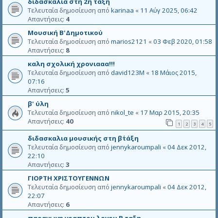
διδασκαλία στη 2η τάξη
Τελευταία δημοσίευση από
karinaa
«
11 Αύγ 2025, 06:42
Απαντήσεις:
4
Μουσική Β'Δημοτικού
Τελευταία δημοσίευση από
marios2121
«
03 Φεβ 2020, 01:58
Απαντήσεις:
8
καλη σχολική χρονιααα!!!
Τελευταία δημοσίευση από
david123M
«
18 Μάιος 2015,
07:16
Απαντήσεις:
5
β' ύλη
Τελευταία δημοσίευση από
nikol_te
«
17 Μαρ 2015, 20:35
Απαντήσεις:
40
1
2
3
4
5
διδασκαλια μουσικής στη β΄τάξη
Τελευταία δημοσίευση από
jennykaroumpali
«
04 Δεκ 2012,
22:10
Απαντήσεις:
3
ΓΙΟΡΤΗ ΧΡΙΣΤΟΥΓΕΝΝΩΝ
Τελευταία δημοσίευση από
jennykaroumpali
«
04 Δεκ 2012,
22:07
Απαντήσεις:
6