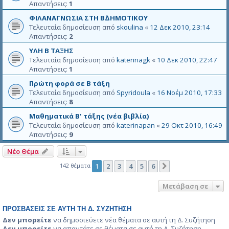
Απαντήσεις:
1
ΦΙΛΑΝΑΓΝΩΣΙΑ ΣΤΗ Β΄ΔΗΜΟΤΙΚΟΥ
Τελευταία δημοσίευση από
skoulina
«
12 Δεκ 2010, 23:14
Απαντήσεις:
2
ΥΛΗ Β ΤΑΞΗΣ
Τελευταία δημοσίευση από
katerinagk
«
10 Δεκ 2010, 22:47
Απαντήσεις:
1
Πρώτη φορά σε Β τάξη
Τελευταία δημοσίευση από
Spyridoula
«
16 Νοέμ 2010, 17:33
Απαντήσεις:
8
Μαθηματικά Β' τάξης (νέα βιβλία)
Τελευταία δημοσίευση από
katerinapan
«
29 Οκτ 2010, 16:49
Απαντήσεις:
9
Νέο Θέμα
142 θέματα
1
2
3
4
5
6
Επόμενη
Μετάβαση σε
ΠΡΟΣΒΆΣΕΙΣ ΣΕ ΑΥΤΉ ΤΗ Δ. ΣΥΖΉΤΗΣΗ
Δεν μπορείτε
να δημοσιεύετε νέα θέματα σε αυτή τη Δ. Συζήτηση
Δεν μπορείτε
να απαντάτε σε θέματα σε αυτή τη Δ. Συζήτηση