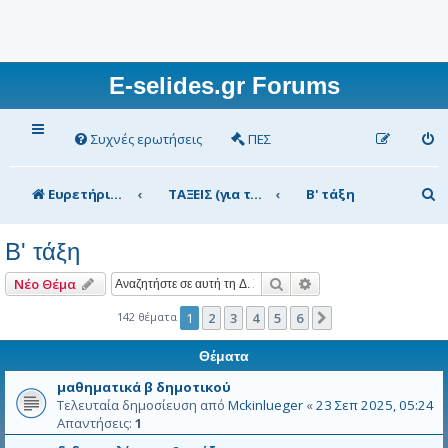
E-selides.gr Forums
Συχνές ερωτήσεις
ΠΕΣ
Α
Ευρετήριο Δ. Συζήτησης
ΤΑΞΕΙΣ (για τα μέλη)
Β' τάξη
ν
Β' τάξη
α
ζ
Αναζήτηση
Ειδική αναζήτηση
Νέο Θέμα
ή
142 θέματα
1
2
3
4
5
6
Επόμενη
τ
Θέματα
η
μαθηματικά β δημοτικού
σ
Τελευταία δημοσίευση από
Mckinlueger
«
23 Σεπ 2025, 05:24
Απαντήσεις:
1
η