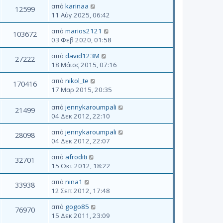
από
karinaa
12599
11 Αύγ 2025, 06:42
από
marios2121
103672
03 Φεβ 2020, 01:58
από
david123M
27222
18 Μάιος 2015, 07:16
από
nikol_te
170416
17 Μαρ 2015, 20:35
από
jennykaroumpali
21499
04 Δεκ 2012, 22:10
από
jennykaroumpali
28098
04 Δεκ 2012, 22:07
από
afroditi
32701
15 Οκτ 2012, 18:22
από
nina1
33938
12 Σεπ 2012, 17:48
από
gogo85
76970
15 Δεκ 2011, 23:09