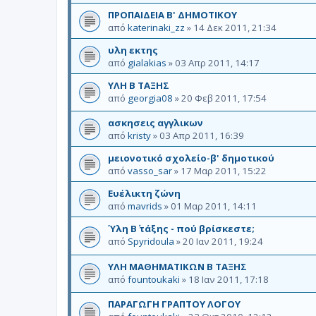
ΠΡΟΠΑΙΔΕΙΑ Β' ΔΗΜΟΤΙΚΟΥ
από
katerinaki_zz
»
14 Δεκ 2011, 21:34
υλη εκτης
από
gialakias
»
03 Απρ 2011, 14:17
ΥΛΗ Β ΤΑΞΗΣ
από
georgia08
»
20 Φεβ 2011, 17:54
ασκησεις αγγλικων
από
kristy
»
03 Απρ 2011, 16:39
μειονοτικό σχολείο-β' δημοτικού
από
vasso_sar
»
17 Μαρ 2011, 15:22
Ευέλικτη ζώνη
από
mavrids
»
01 Μαρ 2011, 14:11
Ύλη Β΄ τάξης - πού βρίσκεστε;
από
Spyridoula
»
20 Ιαν 2011, 19:24
ΥΛΗ ΜΑΘΗΜΑΤΙΚΩΝ Β ΤΑΞΗΣ
από
fountoukaki
»
18 Ιαν 2011, 17:18
ΠΑΡΑΓΩΓΗ ΓΡΑΠΤΟΥ ΛΟΓΟΥ