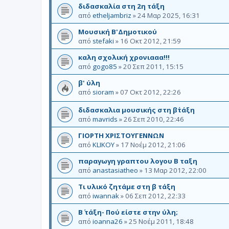
διδασκαλία στη 2η τάξη
από
etheljambriz
»
24 Μαρ 2025, 16:31
Μουσική Β'Δημοτικού
από
stefaki
»
16 Οκτ 2012, 21:59
καλη σχολική χρονιααα!!!
από
gogo85
»
20 Σεπ 2011, 15:15
β' ύλη
από
sioram
»
07 Οκτ 2012, 22:26
διδασκαλια μουσικής στη β΄τάξη
από
mavrids
»
26 Σεπ 2010, 22:46
ΓΙΟΡΤΗ ΧΡΙΣΤΟΥΓΕΝΝΩΝ
από
KLIKOY
»
17 Νοέμ 2012, 21:06
παραγωγη γραπτου λογου Β ταξη
από
anastasiatheo
»
13 Μαρ 2012, 22:00
Τι υλικό ζητάμε στη β τάξη
από
iwannak
»
06 Σεπ 2012, 22:33
Β΄ τάξη- Πού είστε στην ύλη;
από
ioanna26
»
25 Νοέμ 2011, 18:48