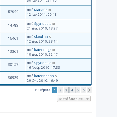
30 Ιαν 2011, 21:10
από
Maria08
87644
12 Ιαν 2011, 00:48
από
Spyridoula
14789
21 Δεκ 2010, 13:27
από
skoulina
16461
12 Δεκ 2010, 23:14
από
katerinagk
13361
10 Δεκ 2010, 22:47
από
Spyridoula
30157
16 Νοέμ 2010, 17:33
από
katerinapan
36929
29 Οκτ 2010, 16:49
142 θέματα
1
2
3
4
5
6
Επόμενη
Μετάβαση σε