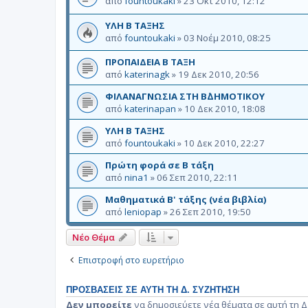
από
fountoukaki
»
23 Οκτ 2010, 12:12
ΥΛΗ Β ΤΑΞΗΣ
από
fountoukaki
»
03 Νοέμ 2010, 08:25
ΠΡΟΠΑΙΔΕΙΑ Β ΤΑΞΗ
από
katerinagk
»
19 Δεκ 2010, 20:56
ΦΙΛΑΝΑΓΝΩΣΙΑ ΣΤΗ Β΄ΔΗΜΟΤΙΚΟΥ
από
katerinapan
»
10 Δεκ 2010, 18:08
ΥΛΗ Β ΤΑΞΗΣ
από
fountoukaki
»
10 Δεκ 2010, 22:27
Πρώτη φορά σε Β τάξη
από
nina1
»
06 Σεπ 2010, 22:11
Μαθηματικά Β' τάξης (νέα βιβλία)
από
leniopap
»
26 Σεπ 2010, 19:50
Νέο Θέμα
Επιστροφή στο ευρετήριο
ΠΡΟΣΒΆΣΕΙΣ ΣΕ ΑΥΤΉ ΤΗ Δ. ΣΥΖΉΤΗΣΗ
Δεν μπορείτε
να δημοσιεύετε νέα θέματα σε αυτή τη Δ