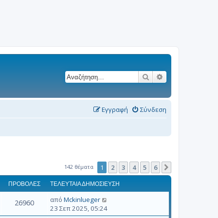
Αναζήτηση
Ειδική αναζήτησ
Εγγραφή
Σύνδεση
142 θέματα
1
2
3
4
5
6
Επόμενη
ΠΡΟΒΟΛΈΣ
ΤΕΛΕΥΤΑΊΑ ΔΗΜΟΣΊΕΥΣΗ
από
Mckinlueger
26960
23 Σεπ 2025, 05:24