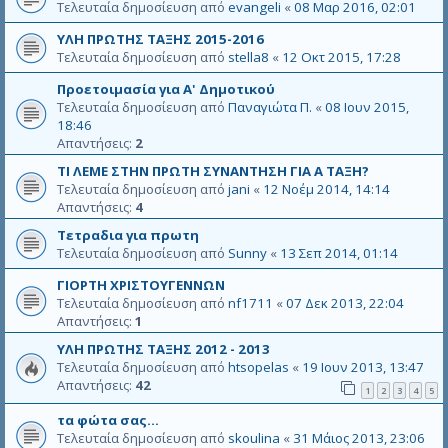
Τελευταία δημοσίευση από
evangeli
«
08 Μαρ 2016, 02:01
ΥΛΗ ΠΡΩΤΗΣ ΤΑΞΗΣ 2015-2016
Τελευταία δημοσίευση από
stella8
«
12 Οκτ 2015, 17:28
Προετοιμασία για Α' Δημοτικού
Τελευταία δημοσίευση από
Παναγιώτα Π.
«
08 Ιουν 2015,
18:46
Απαντήσεις:
2
ΤΙ ΛΕΜΕ ΣΤΗΝ ΠΡΩΤΗ ΣΥΝΑΝΤΗΣΗ ΓΙΑ Α ΤΑΞΗ?
Τελευταία δημοσίευση από
jani
«
12 Νοέμ 2014, 14:14
Απαντήσεις:
4
Τετραδια για πρωτη
Τελευταία δημοσίευση από
Sunny
«
13 Σεπ 2014, 01:14
ΓΙΟΡΤΗ ΧΡΙΣΤΟΥΓΕΝΝΩΝ
Τελευταία δημοσίευση από
nf1711
«
07 Δεκ 2013, 22:04
Απαντήσεις:
1
ΥΛΗ ΠΡΩΤΗΣ ΤΑΞΗΣ 2012 - 2013
Τελευταία δημοσίευση από
htsopelas
«
19 Ιουν 2013, 13:47
Απαντήσεις:
42
1
2
3
4
5
τα φώτα σας...
Τελευταία δημοσίευση από
skoulina
«
31 Μάιος 2013, 23:06