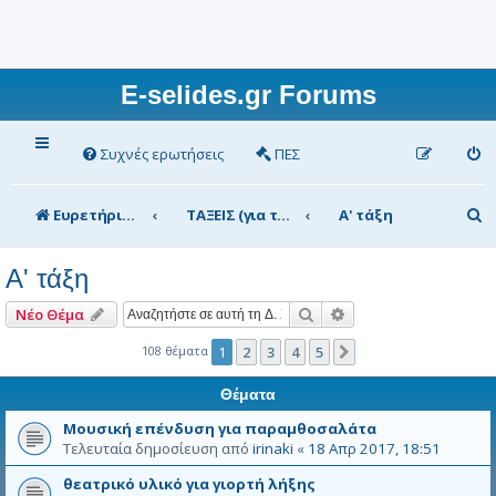
E-selides.gr Forums
Συχνές ερωτήσεις
ΠΕΣ
Α
Ευρετήριο Δ. Συζήτησης
ΤΑΞΕΙΣ (για τα μέλη)
Α' τάξη
ν
Α' τάξη
α
ζ
Αναζήτηση
Ειδική αναζήτηση
Νέο Θέμα
ή
108 θέματα
1
2
3
4
5
Επόμενη
τ
Θέματα
η
Μουσική επένδυση για παραμθοσαλάτα
σ
Τελευταία δημοσίευση από
irinaki
«
18 Απρ 2017, 18:51
η
θεατρικό υλικό για γιορτή λήξης