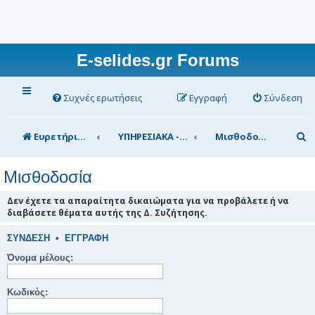
E-selides.gr Forums
Συχνές ερωτήσεις
Εγγραφή
Σύνδεση
Α
Ευρετήριο Δ. Συζήτησης
ΥΠΗΡΕΣΙΑΚΑ - ΣΥΖΗΤΗΣΕΙΣ (για τα μέλη)
Μισθοδοσία
ν
Μισθοδοσία
α
ζ
Δεν έχετε τα απαραίτητα δικαιώματα για να προβάλετε ή να
διαβάσετε θέματα αυτής της Δ. Συζήτησης.
ή
τ
ΣΎΝΔΕΣΗ
•
ΕΓΓΡΑΦΉ
η
Όνομα μέλους:
σ
Κωδικός:
η