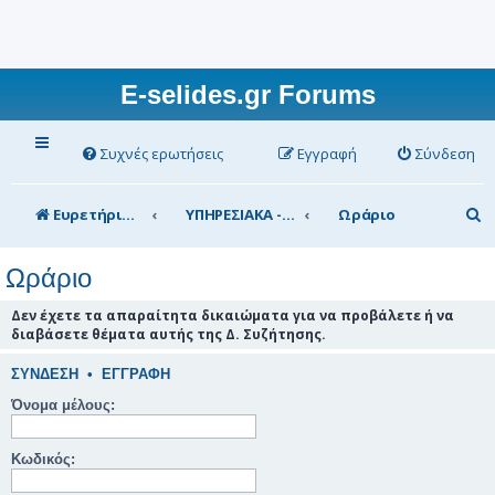
E-selides.gr Forums
Συχνές ερωτήσεις
Εγγραφή
Σύνδεση
Α
Ευρετήριο Δ. Συζήτησης
ΥΠΗΡΕΣΙΑΚΑ - ΣΥΖΗΤΗΣΕΙΣ (για τα μέλη)
Ωράριο
ν
Ωράριο
α
ζ
Δεν έχετε τα απαραίτητα δικαιώματα για να προβάλετε ή να
διαβάσετε θέματα αυτής της Δ. Συζήτησης.
ή
τ
ΣΎΝΔΕΣΗ
•
ΕΓΓΡΑΦΉ
η
Όνομα μέλους:
σ
Κωδικός:
η