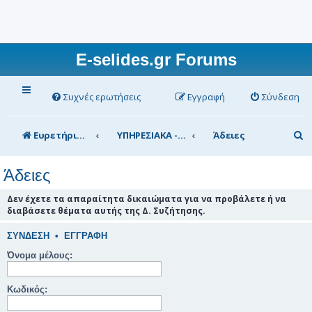
E-selides.gr Forums
Συχνές ερωτήσεις
Εγγραφή
Σύνδεση
Α
Ευρετήριο Δ. Συζήτησης
ΥΠΗΡΕΣΙΑΚΑ - ΣΥΖΗΤΗΣΕΙΣ (για τα μέλη)
Άδειες
ν
Άδειες
α
ζ
Δεν έχετε τα απαραίτητα δικαιώματα για να προβάλετε ή να
διαβάσετε θέματα αυτής της Δ. Συζήτησης.
ή
τ
ΣΎΝΔΕΣΗ
•
ΕΓΓΡΑΦΉ
η
Όνομα μέλους:
σ
Κωδικός:
η