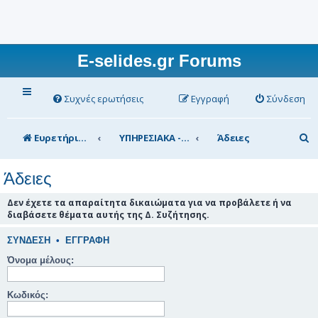
E-selides.gr Forums
Συχνές ερωτήσεις
Εγγραφή
Σύνδεση
Α
Ευρετήριο Δ. Συζήτησης
ΥΠΗΡΕΣΙΑΚΑ - ΣΥΖΗΤΗΣΕΙΣ (για τα μέλη)
Άδειες
ν
Άδειες
α
ζ
Δεν έχετε τα απαραίτητα δικαιώματα για να προβάλετε ή να
διαβάσετε θέματα αυτής της Δ. Συζήτησης.
ή
τ
ΣΎΝΔΕΣΗ
•
ΕΓΓΡΑΦΉ
η
Όνομα μέλους:
σ
Κωδικός:
η