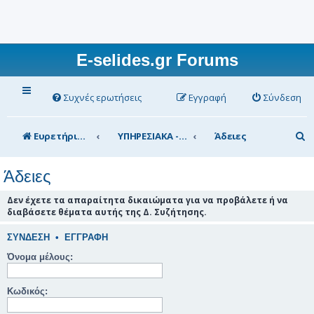
E-selides.gr Forums
Συχνές ερωτήσεις
Εγγραφή
Σύνδεση
Α
Ευρετήριο Δ. Συζήτησης
ΥΠΗΡΕΣΙΑΚΑ - ΣΥΖΗΤΗΣΕΙΣ (για τα μέλη)
Άδειες
ν
Άδειες
α
ζ
Δεν έχετε τα απαραίτητα δικαιώματα για να προβάλετε ή να
διαβάσετε θέματα αυτής της Δ. Συζήτησης.
ή
τ
ΣΎΝΔΕΣΗ
•
ΕΓΓΡΑΦΉ
η
Όνομα μέλους:
σ
Κωδικός:
η