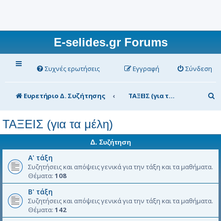
E-selides.gr Forums
Συχνές ερωτήσεις
Εγγραφή
Σύνδεση
Α
Ευρετήριο Δ. Συζήτησης
ΤΑΞΕΙΣ (για τα μέλη)
ν
ΤΑΞΕΙΣ (για τα μέλη)
α
ζ
Δ. Συζήτηση
ή
Α' τάξη
Συζητήσεις και απόψεις γενικά για την τάξη και τα μαθήματα.
τ
Θέματα:
108
η
Β' τάξη
σ
Συζητήσεις και απόψεις γενικά για την τάξη και τα μαθήματα.
Θέματα:
142
η