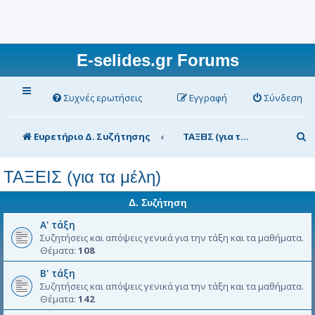
E-selides.gr Forums
Συχνές ερωτήσεις
Εγγραφή
Σύνδεση
Α
Ευρετήριο Δ. Συζήτησης
ΤΑΞΕΙΣ (για τα μέλη)
ν
ΤΑΞΕΙΣ (για τα μέλη)
α
ζ
Δ. Συζήτηση
ή
Α' τάξη
Συζητήσεις και απόψεις γενικά για την τάξη και τα μαθήματα.
τ
Θέματα:
108
η
Β' τάξη
σ
Συζητήσεις και απόψεις γενικά για την τάξη και τα μαθήματα.
Θέματα:
142
η