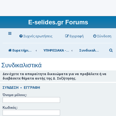
E-selides.gr Forums
Συχνές ερωτήσεις
Εγγραφή
Σύνδεση
Α
Ευρετήριο Δ. Συζήτησης
ΥΠΗΡΕΣΙΑΚΑ - ΣΥΖΗΤΗΣΕΙΣ (για τα μέλη)
Συνδικαλιστικά
ν
Συνδικαλιστικά
α
ζ
Δεν έχετε τα απαραίτητα δικαιώματα για να προβάλετε ή να
διαβάσετε θέματα αυτής της Δ. Συζήτησης.
ή
τ
ΣΎΝΔΕΣΗ
•
ΕΓΓΡΑΦΉ
η
Όνομα μέλους:
σ
Κωδικός:
η