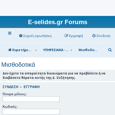
E-selides.gr Forums
Συχνές ερωτήσεις
Εγγραφή
Σύνδεση
Α
Ευρετήριο Δ. Συζήτησης
ΥΠΗΡΕΣΙΑΚΑ - ΣΥΖΗΤΗΣΕΙΣ (για τα μέλη)
Μισθοδοτικά
ν
Μισθοδοτικά
α
ζ
Δεν έχετε τα απαραίτητα δικαιώματα για να προβάλετε ή να
διαβάσετε θέματα αυτής της Δ. Συζήτησης.
ή
τ
ΣΎΝΔΕΣΗ
•
ΕΓΓΡΑΦΉ
η
Όνομα μέλους:
σ
Κωδικός:
η