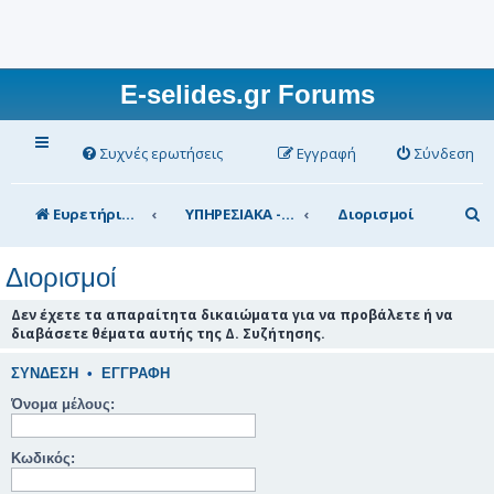
E-selides.gr Forums
Συχνές ερωτήσεις
Εγγραφή
Σύνδεση
Α
Ευρετήριο Δ. Συζήτησης
ΥΠΗΡΕΣΙΑΚΑ - ΣΥΖΗΤΗΣΕΙΣ (για τα μέλη)
Διορισμοί
ν
Διορισμοί
α
ζ
Δεν έχετε τα απαραίτητα δικαιώματα για να προβάλετε ή να
διαβάσετε θέματα αυτής της Δ. Συζήτησης.
ή
τ
ΣΎΝΔΕΣΗ
•
ΕΓΓΡΑΦΉ
η
Όνομα μέλους:
σ
Κωδικός:
η