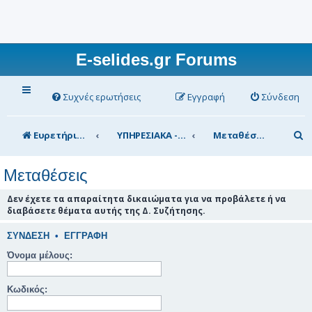
E-selides.gr Forums
Συχνές ερωτήσεις
Εγγραφή
Σύνδεση
Α
Ευρετήριο Δ. Συζήτησης
ΥΠΗΡΕΣΙΑΚΑ - ΣΥΖΗΤΗΣΕΙΣ (για τα μέλη)
Μεταθέσεις
ν
Μεταθέσεις
α
ζ
Δεν έχετε τα απαραίτητα δικαιώματα για να προβάλετε ή να
διαβάσετε θέματα αυτής της Δ. Συζήτησης.
ή
τ
ΣΎΝΔΕΣΗ
•
ΕΓΓΡΑΦΉ
η
Όνομα μέλους:
σ
Κωδικός:
η