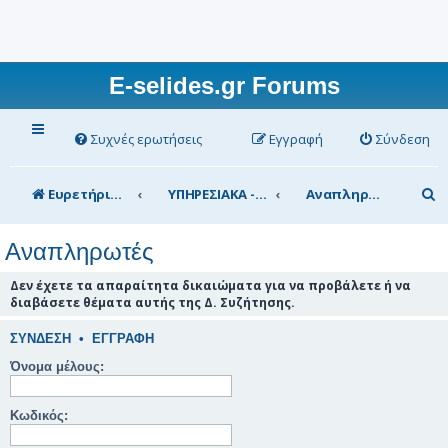
E-selides.gr Forums
Συχνές ερωτήσεις
Εγγραφή
Σύνδεση
Α
Ευρετήριο Δ. Συζήτησης
ΥΠΗΡΕΣΙΑΚΑ - ΣΥΖΗΤΗΣΕΙΣ (για τα μέλη)
Αναπληρωτές
ν
Αναπληρωτές
α
ζ
Δεν έχετε τα απαραίτητα δικαιώματα για να προβάλετε ή να
διαβάσετε θέματα αυτής της Δ. Συζήτησης.
ή
τ
ΣΎΝΔΕΣΗ
•
ΕΓΓΡΑΦΉ
η
Όνομα μέλους:
σ
Κωδικός:
η