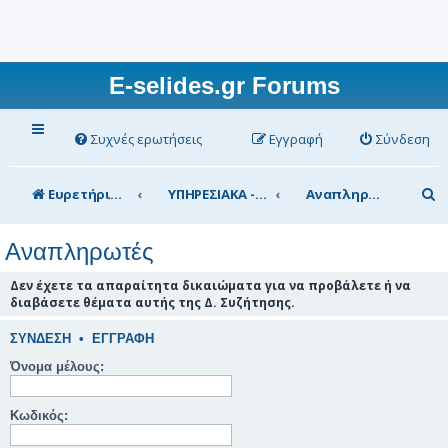
E-selides.gr Forums
Συχνές ερωτήσεις
Εγγραφή
Σύνδεση
Α
Ευρετήριο Δ. Συζήτησης
ΥΠΗΡΕΣΙΑΚΑ - ΣΥΖΗΤΗΣΕΙΣ (για τα μέλη)
Αναπληρωτές
ν
Αναπληρωτές
α
ζ
Δεν έχετε τα απαραίτητα δικαιώματα για να προβάλετε ή να
διαβάσετε θέματα αυτής της Δ. Συζήτησης.
ή
τ
ΣΎΝΔΕΣΗ
•
ΕΓΓΡΑΦΉ
η
Όνομα μέλους:
σ
Κωδικός:
η