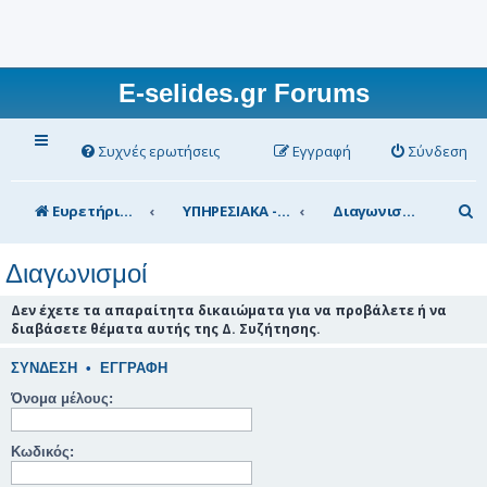
E-selides.gr Forums
Συχνές ερωτήσεις
Εγγραφή
Σύνδεση
Α
Ευρετήριο Δ. Συζήτησης
ΥΠΗΡΕΣΙΑΚΑ - ΣΥΖΗΤΗΣΕΙΣ (για τα μέλη)
Διαγωνισμοί
ν
Διαγωνισμοί
α
ζ
Δεν έχετε τα απαραίτητα δικαιώματα για να προβάλετε ή να
διαβάσετε θέματα αυτής της Δ. Συζήτησης.
ή
τ
ΣΎΝΔΕΣΗ
•
ΕΓΓΡΑΦΉ
η
Όνομα μέλους:
σ
Κωδικός:
η