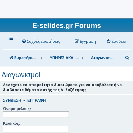
E-selides.gr Forums
Συχνές ερωτήσεις
Εγγραφή
Σύνδεση
Α
Ευρετήριο Δ. Συζήτησης
ΥΠΗΡΕΣΙΑΚΑ - ΣΥΖΗΤΗΣΕΙΣ (για τα μέλη)
Διαγωνισμοί
ν
Διαγωνισμοί
α
ζ
Δεν έχετε τα απαραίτητα δικαιώματα για να προβάλετε ή να
διαβάσετε θέματα αυτής της Δ. Συζήτησης.
ή
τ
ΣΎΝΔΕΣΗ
•
ΕΓΓΡΑΦΉ
η
Όνομα μέλους:
σ
Κωδικός:
η