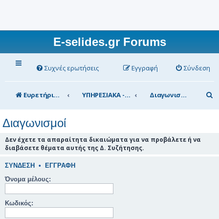
E-selides.gr Forums
Συχνές ερωτήσεις
Εγγραφή
Σύνδεση
Α
Ευρετήριο Δ. Συζήτησης
ΥΠΗΡΕΣΙΑΚΑ - ΣΥΖΗΤΗΣΕΙΣ (για τα μέλη)
Διαγωνισμοί
ν
Διαγωνισμοί
α
ζ
Δεν έχετε τα απαραίτητα δικαιώματα για να προβάλετε ή να
διαβάσετε θέματα αυτής της Δ. Συζήτησης.
ή
τ
ΣΎΝΔΕΣΗ
•
ΕΓΓΡΑΦΉ
η
Όνομα μέλους:
σ
Κωδικός:
η