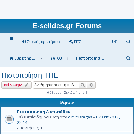
E-selides.gr Forums
Συχνές ερωτήσεις
ΠΕΣ
Α
Ευρετήριο Δ. Συζήτησης
ΥΛΙΚΟ
Πιστοποίηση ΤΠΕ
ν
Πιστοποίηση ΤΠΕ
α
ζ
Αναζήτηση
Ειδική αναζήτηση
Νέο Θέμα
ή
6 θέματα • Σελίδα
1
από
1
τ
Θέματα
η
Πιστοποίηση Α επιπέδου
Τελευταία δημοσίευση από
dimitrisregas
«
07 Σεπ 2012,
σ
22:14
η
Απαντήσεις:
1