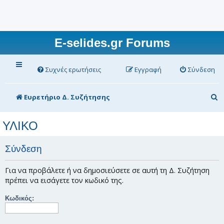
E-selides.gr Forums
Συχνές ερωτήσεις
Εγγραφή
Σύνδεση
Α
Ευρετήριο Δ. Συζήτησης
ν
ΥΛΙΚΟ
α
ζ
Σύνδεση
ή
τ
Για να προβάλετε ή να δημοσιεύσετε σε αυτή τη Δ. Συζήτηση
πρέπει να εισάγετε τον κωδικό της.
η
σ
Κωδικός:
η