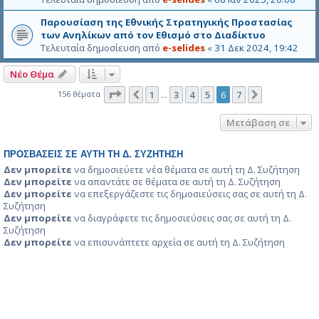
Παρουσίαση της Εθνικής Στρατηγικής Προστασίας
των Ανηλίκων από τον Εθισμό στο Διαδίκτυο
Τελευταία δημοσίευση από
e-selides
«
31 Δεκ 2024, 19:42
Νέο Θέμα
Σελίδα
6
από
7
156 θέματα
1
3
4
5
6
7
Προηγούμενη
Επόμενη
…
Μετάβαση σε
ΠΡΟΣΒΆΣΕΙΣ ΣΕ ΑΥΤΉ ΤΗ Δ. ΣΥΖΉΤΗΣΗ
Δεν μπορείτε
να δημοσιεύετε νέα θέματα σε αυτή τη Δ. Συζήτηση
Δεν μπορείτε
να απαντάτε σε θέματα σε αυτή τη Δ. Συζήτηση
Δεν μπορείτε
να επεξεργάζεστε τις δημοσιεύσεις σας σε αυτή τη Δ.
Συζήτηση
Δεν μπορείτε
να διαγράφετε τις δημοσιεύσεις σας σε αυτή τη Δ.
Συζήτηση
Δεν μπορείτε
να επισυνάπτετε αρχεία σε αυτή τη Δ. Συζήτηση