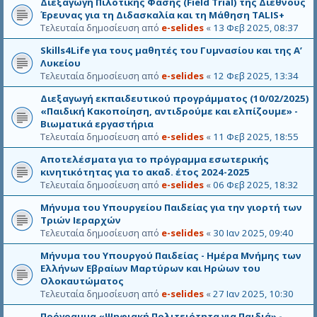
Διεξαγωγή Πιλοτικής Φάσης (Field Trial) της Διεθνούς
Έρευνας για τη Διδασκαλία και τη Μάθηση TALIS+
Τελευταία δημοσίευση από
e-selides
«
13 Φεβ 2025, 08:37
Skills4Life για τους μαθητές του Γυμνασίου και της Α’
Λυκείου
Τελευταία δημοσίευση από
e-selides
«
12 Φεβ 2025, 13:34
Διεξαγωγή εκπαιδευτικού προγράμματος (10/02/2025)
«Παιδική Κακοποίηση, αντιδρούμε και ελπίζουμε» -
Βιωματικά εργαστήρια
Τελευταία δημοσίευση από
e-selides
«
11 Φεβ 2025, 18:55
Αποτελέσματα για το πρόγραμμα εσωτερικής
κινητικότητας για το ακαδ. έτος 2024-2025
Τελευταία δημοσίευση από
e-selides
«
06 Φεβ 2025, 18:32
Μήνυμα του Υπουργείου Παιδείας για την γιορτή των
Τριών Ιεραρχών
Τελευταία δημοσίευση από
e-selides
«
30 Ιαν 2025, 09:40
Μήνυμα του Υπουργού Παιδείας - Ημέρα Μνήμης των
Ελλήνων Εβραίων Μαρτύρων και Ηρώων του
Ολοκαυτώματος
Τελευταία δημοσίευση από
e-selides
«
27 Ιαν 2025, 10:30
Πρόγραμμα «Ψηφιακή Πολιτειότητα για Παιδιά» -