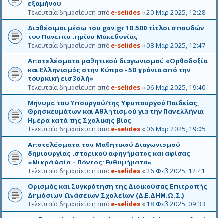
εξαμήνου
Τελευταία δημοσίευση από
e-selides
«
20 Μαρ 2025, 12:28
Διαθέσιμοι μέσω του gov.gr 10.500 τίτλοι σπουδών
του Πανεπιστημίου Μακεδονίας
Τελευταία δημοσίευση από
e-selides
«
08 Μαρ 2025, 12:47
Αποτελέσματα μαθητικού διαγωνισμού «Ορθοδοξία
και Ελληνισμός στην Κύπρο - 50 χρόνια από την
τουρκική εισβολή»
Τελευταία δημοσίευση από
e-selides
«
06 Μαρ 2025, 19:40
Μήνυμα του Υπουργού/της Υφυπουργού Παιδείας,
Θρησκευμάτων και Αθλητισμού για την Πανελλήνια
Ημέρα κατά της Σχολικής βίας
Τελευταία δημοσίευση από
e-selides
«
06 Μαρ 2025, 19:05
Αποτελέσματα του Μαθητικού Διαγωνισμού
δημιουργίας ιστορικού αφηγήματος και αφίσας
«Μικρά Ασία – Πόντος: Ενθυμήματα»
Τελευταία δημοσίευση από
e-selides
«
26 Φεβ 2025, 12:41
Ορισμός και Συγκρότηση της Διοικούσας Επιτροπής
Δημόσιων Ωνάσειων Σχολείων (Δ.Ε.ΔΗΜ.Ω.Σ.)
Τελευταία δημοσίευση από
e-selides
«
18 Φεβ 2025, 09:33