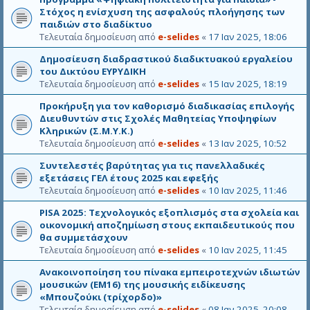
Στόχος η ενίσχυση της ασφαλούς πλοήγησης των
παιδιών στο διαδίκτυο
Τελευταία δημοσίευση από
e-selides
«
17 Ιαν 2025, 18:06
Δημοσίευση διαδραστικού διαδικτυακού εργαλείου
του Δικτύου ΕΥΡΥΔΙΚΗ
Τελευταία δημοσίευση από
e-selides
«
15 Ιαν 2025, 18:19
Προκήρυξη για τον καθορισμό διαδικασίας επιλογής
Διευθυντών στις Σχολές Μαθητείας Υποψηφίων
Κληρικών (Σ.Μ.Υ.Κ.)
Τελευταία δημοσίευση από
e-selides
«
13 Ιαν 2025, 10:52
Συντελεστές βαρύτητας για τις πανελλαδικές
εξετάσεις ΓΕΛ έτους 2025 και εφεξής
Τελευταία δημοσίευση από
e-selides
«
10 Ιαν 2025, 11:46
PISA 2025: Τεχνολογικός εξοπλισμός στα σχολεία και
οικονομική αποζημίωση στους εκπαιδευτικούς που
θα συμμετάσχουν
Τελευταία δημοσίευση από
e-selides
«
10 Ιαν 2025, 11:45
Ανακοινοποίηση του πίνακα εμπειροτεχνών ιδιωτών
μουσικών (ΕΜ16) της μουσικής ειδίκευσης
«Μπουζούκι (τρίχορδο)»
Τελευταία δημοσίευση από
e-selides
«
08 Ιαν 2025, 20:08