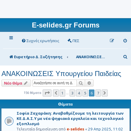
E-selides.gr Forums
Συχνές ερωτήσεις
ΠΕΣ
Α
Ευρετήριο Δ. Συζήτησης
ΑΝΑΚΟΙΝΩΣΕΙΣ Υπουργείου Παιδείας
ν
ΑΝΑΚΟΙΝΩΣΕΙΣ Υπουργείου Παιδείας
α
ζ
Αναζήτηση
Ειδική αναζήτηση
Νέο Θέμα
ή
Σελίδα
6
από
7
156 θέματα
1
3
4
5
6
7
Προηγούμενη
Επόμενη
…
τ
Θέματα
η
Σοφία Ζαχαράκη: Αναβαθμίζουμε τη λειτουργία των
σ
ΚΕ.Δ.Α.Σ.Υ με νέα ψηφιακά εργαλεία και τεχνολογικό
εξοπλισμό
η
Τελευταία δημοσίευση από
e-selides
«
29 Απρ 2025, 11:02