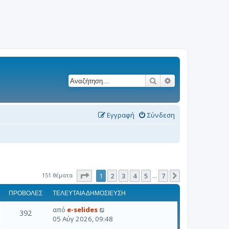
Αναζήτηση
Ειδική αναζήτησ
Εγγραφή
Σύνδεση
Σελίδα
1
από
7
151 θέματα
1
2
3
4
5
7
Επόμενη
…
ΠΡΟΒΟΛΈΣ
ΤΕΛΕΥΤΑΊΑ ΔΗΜΟΣΊΕΥΣΗ
από
e-selides
392
05 Αύγ 2026, 09:48