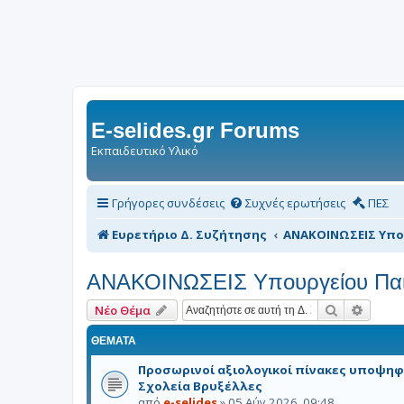
E-selides.gr Forums
Εκπαιδευτικό Υλικό
Γρήγορες συνδέσεις
Συχνές ερωτήσεις
ΠΕΣ
Ευρετήριο Δ. Συζήτησης
ΑΝΑΚΟΙΝΩΣΕΙΣ Υπο
ΑΝΑΚΟΙΝΩΣΕΙΣ Υπουργείου Παι
Αναζήτηση
Ειδική
Νέο Θέμα
ΘΈΜΑΤΑ
Προσωρινοί αξιολογικοί πίνακες υποψηφ
Σχολεία Βρυξέλλες
από
e-selides
»
05 Αύγ 2026, 09:48