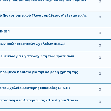
0
ού Πιστοποιητικού Γλωσσομάθειας Α’ εξεταστικής
0
Π-ΕΒΠ
0
ων Εκκλησιαστικών Σχολείων (Π.Ε.Σ.)
0
δευτικών για τη στελέχωση των Προτύπων
0
ληρωμένο πλαίσιο για την ασφαλή χρήση της
0
τα Σχολεία Δεύτερης Ευκαιρίας (Σ.Δ.Ε.)
0
στοσύνη στα Αστέρια μας – Trust your Stars»
0