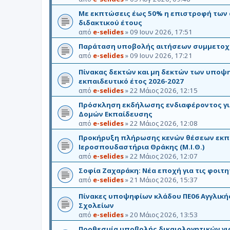
Με εκπτώσεις έως 50% η επιστροφή των
διδακτικού έτους
από
e-selides
»
09 Ιουν 2026, 17:51
Παράταση υποβολής αιτήσεων συμμετοχής
από
e-selides
»
09 Ιουν 2026, 17:21
Πίνακας δεκτών και μη δεκτών των υποψη
εκπαιδευτικό έτος 2026-2027
από
e-selides
»
22 Μάιος 2026, 12:15
Πρόσκληση εκδήλωσης ενδιαφέροντος γι
Δομών Εκπαίδευσης
από
e-selides
»
22 Μάιος 2026, 12:08
Προκήρυξη πλήρωσης κενών θέσεων εκπ
Ιεροσπουδαστήρια Θράκης (Μ.Ι.Θ.)
από
e-selides
»
22 Μάιος 2026, 12:07
Σοφία Ζαχαράκη: Νέα εποχή για τις φοιτητ
από
e-selides
»
21 Μάιος 2026, 15:37
Πίνακες υποψηφίων κλάδου ΠΕ06 Αγγλική
Σχολείων
από
e-selides
»
20 Μάιος 2026, 13:53
Προθεσμία υποβολής δικαιολογητικών γι