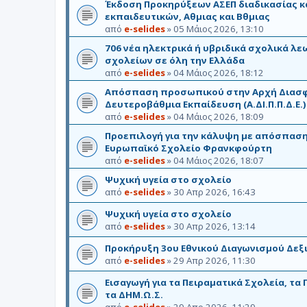
Έκδοση Προκηρύξεων ΑΣΕΠ διαδικασίας 
εκπαιδευτικών, Αθμιας και Βθμιας
από
e-selides
»
05 Μάιος 2026, 13:10
706 νέα ηλεκτρικά ή υβριδικά σχολικά λε
σχολείων σε όλη την Ελλάδα
από
e-selides
»
04 Μάιος 2026, 18:12
Απόσπαση προσωπικού στην Αρχή Διασφά
Δευτεροβάθμια Εκπαίδευση (Α.ΔΙ.Π.Π.Δ.Ε.)
από
e-selides
»
04 Μάιος 2026, 18:09
Προεπιλογή για την κάλυψη με απόσπασ
Ευρωπαϊκό Σχολείο Φρανκφούρτη
από
e-selides
»
04 Μάιος 2026, 18:07
Ψυχική υγεία στο σχολείο
από
e-selides
»
30 Απρ 2026, 16:43
Ψυχική υγεία στο σχολείο
από
e-selides
»
30 Απρ 2026, 13:14
Προκήρυξη 3ου Εθνικού Διαγωνισμού Δεξ
από
e-selides
»
29 Απρ 2026, 11:30
Εισαγωγή για τα Πειραματικά Σχολεία, τα
τα ΔΗΜ.Ω.Σ.
από
e-selides
»
29 Απρ 2026, 11:29