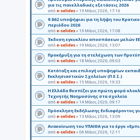
για τις πανελλαδικές εξετάσεις 2026
από
e-selides
»
19 Μάιος 2026, 17:16
9.862 υποψήφιοι για τη λήψη του Κρατικ
περιόδου 2026
από
e-selides
»
19 Μάιος 2026, 17:08
Έκδοση εγκυκλίου αποσπάσεων μελών ΕΕ
από
e-selides
»
19 Μάιος 2026, 13:07
Προκήρυξη για τη στελέχωση των Προτύπ
από
e-selides
»
18 Μάιος 2026, 09:03
Κατάταξη και επιλογή υποψηφίων εκπαι
Εκκλησιαστικών Σχολείων (Π.Ε.Σ.)
από
e-selides
»
15 Μάιος 2026, 19:33
Η Ελλάδα θεσπίζει για πρώτη φορά ολοκ
Τεχνητής Νοημοσύνης στα σχολεία
από
e-selides
»
14 Μάιος 2026, 09:17
Πρόσκληση Εκδήλωσης Ενδιαφέροντος για 
από
e-selides
»
13 Μάιος 2026, 13:09
Ανακοίνωση του ΥΠΑΙΘΑ για το έργο «Εμπι
από
e-selides
»
06 Μάιος 2026, 12:11