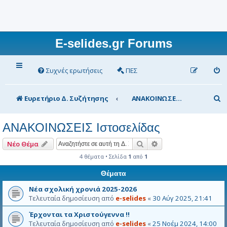
E-selides.gr Forums
Συχνές ερωτήσεις
ΠΕΣ
Α
Ευρετήριο Δ. Συζήτησης
ΑΝΑΚΟΙΝΩΣΕΙΣ Ιστοσελίδας
ν
ΑΝΑΚΟΙΝΩΣΕΙΣ Ιστοσελίδας
α
ζ
Αναζήτηση
Ειδική αναζήτηση
Νέο Θέμα
ή
4 θέματα • Σελίδα
1
από
1
τ
Θέματα
η
Νέα σχολική χρονιά 2025-2026
Τελευταία δημοσίευση από
e-selides
«
30 Αύγ 2025, 21:41
σ
Έρχονται τα Χριστούγεννα !!
η
Τελευταία δημοσίευση από
e-selides
«
25 Νοέμ 2024, 14:00