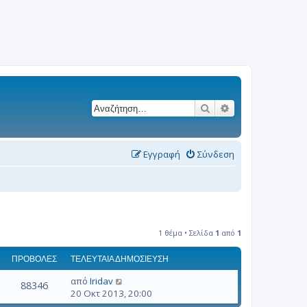
Αναζήτηση
Ειδική αναζήτησ
Εγγραφή
Σύνδεση
1 θέμα • Σελίδα
1
από
1
ΠΡΟΒΟΛΈΣ
ΤΕΛΕΥΤΑΊΑ ΔΗΜΟΣΊΕΥΣΗ
από
Iridav
88346
20 Οκτ 2013, 20:00