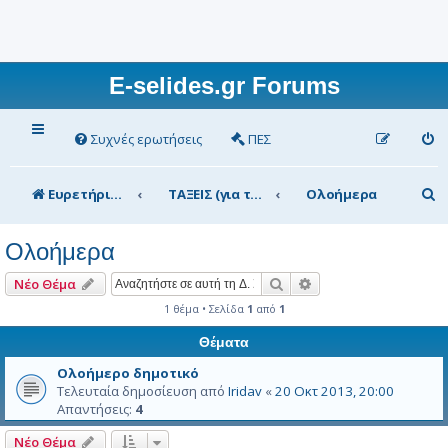
E-selides.gr Forums
Συχνές ερωτήσεις
ΠΕΣ
Α
Ευρετήριο Δ. Συζήτησης
ΤΑΞΕΙΣ (για τα μέλη)
Ολοήμερα
ν
Ολοήμερα
α
ζ
Αναζήτηση
Ειδική αναζήτηση
Νέο Θέμα
ή
1 θέμα • Σελίδα
1
από
1
τ
Θέματα
η
Ολοήμερο δημοτικό
Τελευταία δημοσίευση από
Iridav
«
20 Οκτ 2013, 20:00
σ
Απαντήσεις:
4
η
Νέο Θέμα