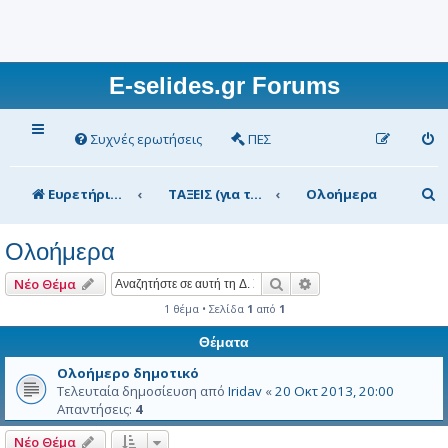
E-selides.gr Forums
Συχνές ερωτήσεις
ΠΕΣ
Α
Ευρετήριο Δ. Συζήτησης
ΤΑΞΕΙΣ (για τα μέλη)
Ολοήμερα
ν
Ολοήμερα
α
ζ
Αναζήτηση
Ειδική αναζήτηση
Νέο Θέμα
ή
1 θέμα • Σελίδα
1
από
1
τ
Θέματα
η
Ολοήμερο δημοτικό
Τελευταία δημοσίευση από
Iridav
«
20 Οκτ 2013, 20:00
σ
Απαντήσεις:
4
η
Νέο Θέμα