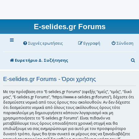
E-selides.gr Forums
Συχνές ερωτήσεις
Εγγραφή
Σύνδεση
Α
Ευρετήριο Δ. Συζήτησης
ν
α
E-selides.gr Forums - Όροι χρήσης
ζ
Με την πρόσβαση στο “E-selides.gr Forums” (εφεξής “εμείς”, “εμάς”, “δικό
ή
μας”, “E-selides.gr Forums”, “https://www.e-selides.gr/forums”), δέχεστε ότι
δεσμεύεστε νομικά από τους όρους που ακολουθούν. Αν δεν δέχεστε
τ
ότι δεσμεύεστε νομικά από όλους τους ακόλουθους όρους τότε
παρακαλούμε μη δημιουργήσετε κάποιον λογαριασμό και μη
η
χρησιμοποιήσετε το “E-selides.gr Forums”. Είναι πιθανόν να
σ
μεταβάλλουμε τους όρους οποιαδήποτε χρονική στιγμή και θα
επιδιώξουμε να σας ενημερώσουμε για αυτό με τον προσφορότερο
η
δυνατό τρόπο, όμως θα ήταν συνετό εκ μέρους σας να ξαναδιαβάζετε