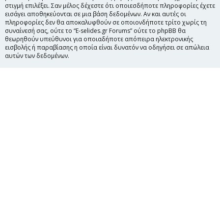
στιγμή επιλέξει. Σαν μέλος δέχεστε ότι οποιεσδήποτε πληροφορίες έχετε
εισάγει αποθηκεύονται σε μια βάση δεδομένων. Αν και αυτές οι
πληροφορίες δεν θα αποκαλυφθούν σε οποιονδήποτε τρίτο χωρίς τη
συναίνεσή σας, ούτε το “E-selides.gr Forums” ούτε το phpBB θα
θεωρηθούν υπεύθυνοι για οποιαδήποτε απόπειρα ηλεκτρονικής
εισβολής ή παραβίασης η οποία είναι δυνατόν να οδηγήσει σε απώλεια
αυτών των δεδομένων.