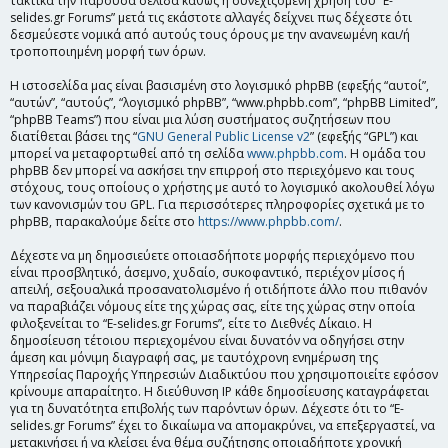
τακτικά την παρούσα σελίδα καθώς η συνεχιζόμενη χρήση του “E-
selides.gr Forums” μετά τις εκάστοτε αλλαγές δείχνει πως δέχεστε ότι
δεσμεύεστε νομικά από αυτούς τους όρους με την ανανεωμένη και/ή
τροποποιημένη μορφή των όρων.
Η ιστοσελίδα μας είναι βασισμένη στο λογισμικό phpBB (εφεξής “αυτοί”,
“αυτών”, “αυτούς”, “λογισμικό phpBB”, “www.phpbb.com”, “phpBB Limited”,
“phpBB Teams”) που είναι μια λύση συστήματος συζητήσεων που
διατίθεται βάσει της “
GNU General Public License v2
” (εφεξής “GPL”) και
μπορεί να μεταφορτωθεί από τη σελίδα
www.phpbb.com
. Η ομάδα του
phpBB δεν μπορεί να ασκήσει την επιρροή στο περιεχόμενο και τους
στόχους, τους οποίους ο χρήστης με αυτό το λογισμικό ακολουθεί λόγω
των κανονισμών του GPL. Για περισσότερες πληροφορίες σχετικά με το
phpBB, παρακαλούμε δείτε στο
https://www.phpbb.com/
.
Δέχεστε να μη δημοσιεύετε οποιασδήποτε μορφής περιεχόμενο που
είναι προσβλητικό, άσεμνο, χυδαίο, συκοφαντικό, περιέχον μίσος ή
απειλή, σεξουαλικά προσανατολισμένο ή οτιδήποτε άλλο που πιθανόν
να παραβιάζει νόμους είτε της χώρας σας, είτε της χώρας στην οποία
φιλοξενείται το “E-selides.gr Forums”, είτε το Διεθνές Δίκαιο. Η
δημοσίευση τέτοιου περιεχομένου είναι δυνατόν να οδηγήσει στην
άμεση και μόνιμη διαγραφή σας, με ταυτόχρονη ενημέρωση της
Υπηρεσίας Παροχής Υπηρεσιών Διαδικτύου που χρησιμοποιείτε εφόσον
κρίνουμε απαραίτητο. Η διεύθυνση IP κάθε δημοσίευσης καταγράφεται
για τη δυνατότητα επιβολής των παρόντων όρων. Δέχεστε ότι το “E-
selides.gr Forums” έχει το δικαίωμα να απομακρύνει, να επεξεργαστεί, να
μετακινήσει ή να κλείσει ένα θέμα συζήτησης οποιαδήποτε χρονική