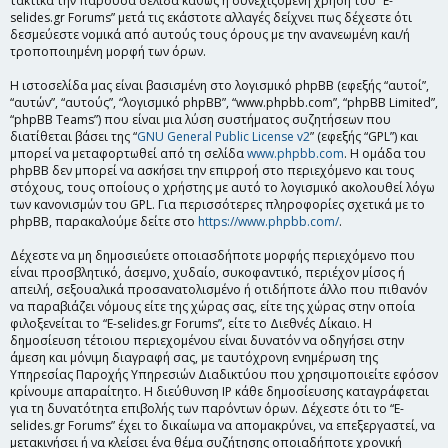
τακτικά την παρούσα σελίδα καθώς η συνεχιζόμενη χρήση του “E-
selides.gr Forums” μετά τις εκάστοτε αλλαγές δείχνει πως δέχεστε ότι
δεσμεύεστε νομικά από αυτούς τους όρους με την ανανεωμένη και/ή
τροποποιημένη μορφή των όρων.
Η ιστοσελίδα μας είναι βασισμένη στο λογισμικό phpBB (εφεξής “αυτοί”,
“αυτών”, “αυτούς”, “λογισμικό phpBB”, “www.phpbb.com”, “phpBB Limited”,
“phpBB Teams”) που είναι μια λύση συστήματος συζητήσεων που
διατίθεται βάσει της “
GNU General Public License v2
” (εφεξής “GPL”) και
μπορεί να μεταφορτωθεί από τη σελίδα
www.phpbb.com
. Η ομάδα του
phpBB δεν μπορεί να ασκήσει την επιρροή στο περιεχόμενο και τους
στόχους, τους οποίους ο χρήστης με αυτό το λογισμικό ακολουθεί λόγω
των κανονισμών του GPL. Για περισσότερες πληροφορίες σχετικά με το
phpBB, παρακαλούμε δείτε στο
https://www.phpbb.com/
.
Δέχεστε να μη δημοσιεύετε οποιασδήποτε μορφής περιεχόμενο που
είναι προσβλητικό, άσεμνο, χυδαίο, συκοφαντικό, περιέχον μίσος ή
απειλή, σεξουαλικά προσανατολισμένο ή οτιδήποτε άλλο που πιθανόν
να παραβιάζει νόμους είτε της χώρας σας, είτε της χώρας στην οποία
φιλοξενείται το “E-selides.gr Forums”, είτε το Διεθνές Δίκαιο. Η
δημοσίευση τέτοιου περιεχομένου είναι δυνατόν να οδηγήσει στην
άμεση και μόνιμη διαγραφή σας, με ταυτόχρονη ενημέρωση της
Υπηρεσίας Παροχής Υπηρεσιών Διαδικτύου που χρησιμοποιείτε εφόσον
κρίνουμε απαραίτητο. Η διεύθυνση IP κάθε δημοσίευσης καταγράφεται
για τη δυνατότητα επιβολής των παρόντων όρων. Δέχεστε ότι το “E-
selides.gr Forums” έχει το δικαίωμα να απομακρύνει, να επεξεργαστεί, να
μετακινήσει ή να κλείσει ένα θέμα συζήτησης οποιαδήποτε χρονική