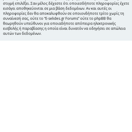
στιγμή επιλέξει. Σαν μέλος δέχεστε ότι οποιεσδήποτε πληροφορίες έχετε
εισάγει αποθηκεύονται σε μια βάση δεδομένων. Αν και αυτές οι
πληροφορίες δεν θα αποκαλυφθούν σε οποιονδήποτε τρίτο χωρίς τη
συναίνεσή σας, ούτε το “E-selides.gr Forums” ούτε το phpBB θα
θεωρηθούν υπεύθυνοι για οποιαδήποτε απόπειρα ηλεκτρονικής
εισβολής ή παραβίασης η οποία είναι δυνατόν να οδηγήσει σε απώλεια
αυτών των δεδομένων.