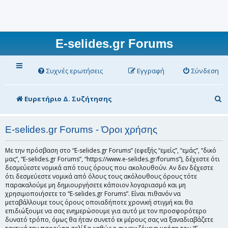
E-selides.gr Forums
Συχνές ερωτήσεις
Εγγραφή
Σύνδεση
Α
Ευρετήριο Δ. Συζήτησης
ν
α
E-selides.gr Forums - Όροι χρήσης
ζ
Με την πρόσβαση στο “E-selides.gr Forums” (εφεξής “εμείς”, “εμάς”, “δικό
ή
μας”, “E-selides.gr Forums”, “https://www.e-selides.gr/forums”), δέχεστε ότι
δεσμεύεστε νομικά από τους όρους που ακολουθούν. Αν δεν δέχεστε
τ
ότι δεσμεύεστε νομικά από όλους τους ακόλουθους όρους τότε
παρακαλούμε μη δημιουργήσετε κάποιον λογαριασμό και μη
η
χρησιμοποιήσετε το “E-selides.gr Forums”. Είναι πιθανόν να
σ
μεταβάλλουμε τους όρους οποιαδήποτε χρονική στιγμή και θα
επιδιώξουμε να σας ενημερώσουμε για αυτό με τον προσφορότερο
η
δυνατό τρόπο, όμως θα ήταν συνετό εκ μέρους σας να ξαναδιαβάζετε