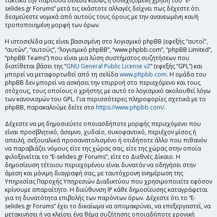
τακτικά την παρούσα σελίδα καθώς η συνεχιζόμενη χρήση του “E-
selides.gr Forums” μετά τις εκάστοτε αλλαγές δείχνει πως δέχεστε ότι
δεσμεύεστε νομικά από αυτούς τους όρους με την ανανεωμένη και/ή
τροποποιημένη μορφή των όρων.
Η ιστοσελίδα μας είναι βασισμένη στο λογισμικό phpBB (εφεξής “αυτοί”,
“αυτών”, “αυτούς”, “λογισμικό phpBB”, “www.phpbb.com”, “phpBB Limited”,
“phpBB Teams”) που είναι μια λύση συστήματος συζητήσεων που
διατίθεται βάσει της “
GNU General Public License v2
” (εφεξής “GPL”) και
μπορεί να μεταφορτωθεί από τη σελίδα
www.phpbb.com
. Η ομάδα του
phpBB δεν μπορεί να ασκήσει την επιρροή στο περιεχόμενο και τους
στόχους, τους οποίους ο χρήστης με αυτό το λογισμικό ακολουθεί λόγω
των κανονισμών του GPL. Για περισσότερες πληροφορίες σχετικά με το
phpBB, παρακαλούμε δείτε στο
https://www.phpbb.com/
.
Δέχεστε να μη δημοσιεύετε οποιασδήποτε μορφής περιεχόμενο που
είναι προσβλητικό, άσεμνο, χυδαίο, συκοφαντικό, περιέχον μίσος ή
απειλή, σεξουαλικά προσανατολισμένο ή οτιδήποτε άλλο που πιθανόν
να παραβιάζει νόμους είτε της χώρας σας, είτε της χώρας στην οποία
φιλοξενείται το “E-selides.gr Forums”, είτε το Διεθνές Δίκαιο. Η
δημοσίευση τέτοιου περιεχομένου είναι δυνατόν να οδηγήσει στην
άμεση και μόνιμη διαγραφή σας, με ταυτόχρονη ενημέρωση της
Υπηρεσίας Παροχής Υπηρεσιών Διαδικτύου που χρησιμοποιείτε εφόσον
κρίνουμε απαραίτητο. Η διεύθυνση IP κάθε δημοσίευσης καταγράφεται
για τη δυνατότητα επιβολής των παρόντων όρων. Δέχεστε ότι το “E-
selides.gr Forums” έχει το δικαίωμα να απομακρύνει, να επεξεργαστεί, να
μετακινήσει ή να κλείσει ένα θέμα συζήτησης οποιαδήποτε χρονική