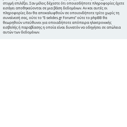
στιγμή επιλέξει. Σαν μέλος δέχεστε ότι οποιεσδήποτε πληροφορίες έχετε
εισάγει αποθηκεύονται σε μια βάση δεδομένων. Αν και αυτές οι
πληροφορίες δεν θα αποκαλυφθούν σε οποιονδήποτε τρίτο χωρίς τη
συναίνεσή σας, ούτε το “E-selides.gr Forums” ούτε το phpBB θα
θεωρηθούν υπεύθυνοι για οποιαδήποτε απόπειρα ηλεκτρονικής
εισβολής ή παραβίασης η οποία είναι δυνατόν να οδηγήσει σε απώλεια
αυτών των δεδομένων.