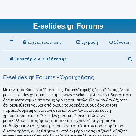
E-selides.gr Forums
Συχνές ερωτήσεις
Εγγραφή
Σύνδεση
Α
Ευρετήριο Δ. Συζήτησης
ν
α
E-selides.gr Forums - Όροι χρήσης
ζ
Με την πρόσβαση στο “E-selides.gr Forums” (εφεξής “εμείς”, “εμάς”, “δικό
ή
μας”, “E-selides.gr Forums”, “https://www.e-selides.gr/forums”), δέχεστε ότι
δεσμεύεστε νομικά από τους όρους που ακολουθούν. Αν δεν δέχεστε
τ
ότι δεσμεύεστε νομικά από όλους τους ακόλουθους όρους τότε
παρακαλούμε μη δημιουργήσετε κάποιον λογαριασμό και μη
η
χρησιμοποιήσετε το “E-selides.gr Forums”. Είναι πιθανόν να
σ
μεταβάλλουμε τους όρους οποιαδήποτε χρονική στιγμή και θα
επιδιώξουμε να σας ενημερώσουμε για αυτό με τον προσφορότερο
η
δυνατό τρόπο, όμως θα ήταν συνετό εκ μέρους σας να ξαναδιαβάζετε