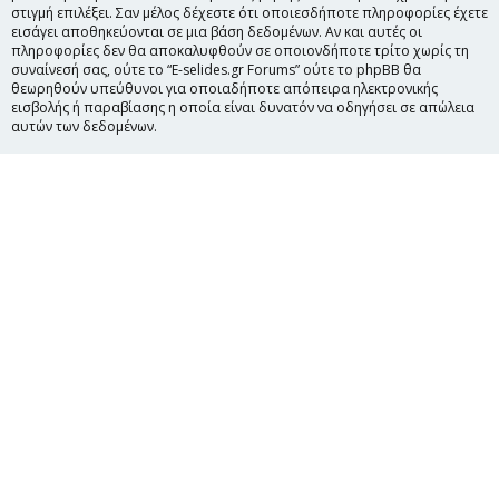
στιγμή επιλέξει. Σαν μέλος δέχεστε ότι οποιεσδήποτε πληροφορίες έχετε
εισάγει αποθηκεύονται σε μια βάση δεδομένων. Αν και αυτές οι
πληροφορίες δεν θα αποκαλυφθούν σε οποιονδήποτε τρίτο χωρίς τη
συναίνεσή σας, ούτε το “E-selides.gr Forums” ούτε το phpBB θα
θεωρηθούν υπεύθυνοι για οποιαδήποτε απόπειρα ηλεκτρονικής
εισβολής ή παραβίασης η οποία είναι δυνατόν να οδηγήσει σε απώλεια
αυτών των δεδομένων.