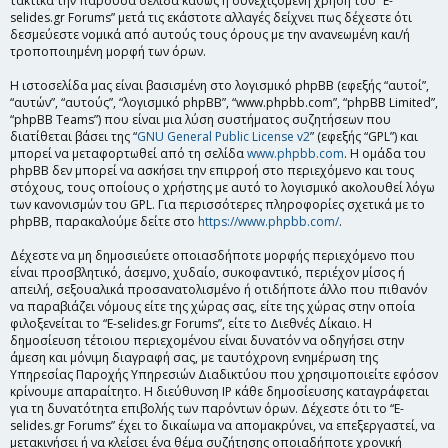
τακτικά την παρούσα σελίδα καθώς η συνεχιζόμενη χρήση του “E-
selides.gr Forums” μετά τις εκάστοτε αλλαγές δείχνει πως δέχεστε ότι
δεσμεύεστε νομικά από αυτούς τους όρους με την ανανεωμένη και/ή
τροποποιημένη μορφή των όρων.
Η ιστοσελίδα μας είναι βασισμένη στο λογισμικό phpBB (εφεξής “αυτοί”,
“αυτών”, “αυτούς”, “λογισμικό phpBB”, “www.phpbb.com”, “phpBB Limited”,
“phpBB Teams”) που είναι μια λύση συστήματος συζητήσεων που
διατίθεται βάσει της “
GNU General Public License v2
” (εφεξής “GPL”) και
μπορεί να μεταφορτωθεί από τη σελίδα
www.phpbb.com
. Η ομάδα του
phpBB δεν μπορεί να ασκήσει την επιρροή στο περιεχόμενο και τους
στόχους, τους οποίους ο χρήστης με αυτό το λογισμικό ακολουθεί λόγω
των κανονισμών του GPL. Για περισσότερες πληροφορίες σχετικά με το
phpBB, παρακαλούμε δείτε στο
https://www.phpbb.com/
.
Δέχεστε να μη δημοσιεύετε οποιασδήποτε μορφής περιεχόμενο που
είναι προσβλητικό, άσεμνο, χυδαίο, συκοφαντικό, περιέχον μίσος ή
απειλή, σεξουαλικά προσανατολισμένο ή οτιδήποτε άλλο που πιθανόν
να παραβιάζει νόμους είτε της χώρας σας, είτε της χώρας στην οποία
φιλοξενείται το “E-selides.gr Forums”, είτε το Διεθνές Δίκαιο. Η
δημοσίευση τέτοιου περιεχομένου είναι δυνατόν να οδηγήσει στην
άμεση και μόνιμη διαγραφή σας, με ταυτόχρονη ενημέρωση της
Υπηρεσίας Παροχής Υπηρεσιών Διαδικτύου που χρησιμοποιείτε εφόσον
κρίνουμε απαραίτητο. Η διεύθυνση IP κάθε δημοσίευσης καταγράφεται
για τη δυνατότητα επιβολής των παρόντων όρων. Δέχεστε ότι το “E-
selides.gr Forums” έχει το δικαίωμα να απομακρύνει, να επεξεργαστεί, να
μετακινήσει ή να κλείσει ένα θέμα συζήτησης οποιαδήποτε χρονική