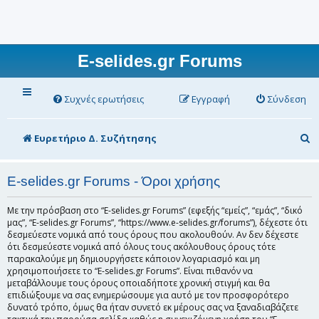
E-selides.gr Forums
Συχνές ερωτήσεις
Εγγραφή
Σύνδεση
Α
Ευρετήριο Δ. Συζήτησης
ν
α
E-selides.gr Forums - Όροι χρήσης
ζ
Με την πρόσβαση στο “E-selides.gr Forums” (εφεξής “εμείς”, “εμάς”, “δικό
ή
μας”, “E-selides.gr Forums”, “https://www.e-selides.gr/forums”), δέχεστε ότι
δεσμεύεστε νομικά από τους όρους που ακολουθούν. Αν δεν δέχεστε
τ
ότι δεσμεύεστε νομικά από όλους τους ακόλουθους όρους τότε
παρακαλούμε μη δημιουργήσετε κάποιον λογαριασμό και μη
η
χρησιμοποιήσετε το “E-selides.gr Forums”. Είναι πιθανόν να
σ
μεταβάλλουμε τους όρους οποιαδήποτε χρονική στιγμή και θα
επιδιώξουμε να σας ενημερώσουμε για αυτό με τον προσφορότερο
η
δυνατό τρόπο, όμως θα ήταν συνετό εκ μέρους σας να ξαναδιαβάζετε