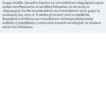
στιγμή επιλέξει. Σαν μέλος δέχεστε ότι οποιεσδήποτε πληροφορίες έχετε
εισάγει αποθηκεύονται σε μια βάση δεδομένων. Αν και αυτές οι
πληροφορίες δεν θα αποκαλυφθούν σε οποιονδήποτε τρίτο χωρίς τη
συναίνεσή σας, ούτε το “E-selides.gr Forums” ούτε το phpBB θα
θεωρηθούν υπεύθυνοι για οποιαδήποτε απόπειρα ηλεκτρονικής
εισβολής ή παραβίασης η οποία είναι δυνατόν να οδηγήσει σε απώλεια
αυτών των δεδομένων.