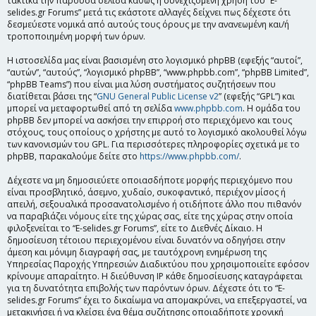
τακτικά την παρούσα σελίδα καθώς η συνεχιζόμενη χρήση του “E-
selides.gr Forums” μετά τις εκάστοτε αλλαγές δείχνει πως δέχεστε ότι
δεσμεύεστε νομικά από αυτούς τους όρους με την ανανεωμένη και/ή
τροποποιημένη μορφή των όρων.
Η ιστοσελίδα μας είναι βασισμένη στο λογισμικό phpBB (εφεξής “αυτοί”,
“αυτών”, “αυτούς”, “λογισμικό phpBB”, “www.phpbb.com”, “phpBB Limited”,
“phpBB Teams”) που είναι μια λύση συστήματος συζητήσεων που
διατίθεται βάσει της “
GNU General Public License v2
” (εφεξής “GPL”) και
μπορεί να μεταφορτωθεί από τη σελίδα
www.phpbb.com
. Η ομάδα του
phpBB δεν μπορεί να ασκήσει την επιρροή στο περιεχόμενο και τους
στόχους, τους οποίους ο χρήστης με αυτό το λογισμικό ακολουθεί λόγω
των κανονισμών του GPL. Για περισσότερες πληροφορίες σχετικά με το
phpBB, παρακαλούμε δείτε στο
https://www.phpbb.com/
.
Δέχεστε να μη δημοσιεύετε οποιασδήποτε μορφής περιεχόμενο που
είναι προσβλητικό, άσεμνο, χυδαίο, συκοφαντικό, περιέχον μίσος ή
απειλή, σεξουαλικά προσανατολισμένο ή οτιδήποτε άλλο που πιθανόν
να παραβιάζει νόμους είτε της χώρας σας, είτε της χώρας στην οποία
φιλοξενείται το “E-selides.gr Forums”, είτε το Διεθνές Δίκαιο. Η
δημοσίευση τέτοιου περιεχομένου είναι δυνατόν να οδηγήσει στην
άμεση και μόνιμη διαγραφή σας, με ταυτόχρονη ενημέρωση της
Υπηρεσίας Παροχής Υπηρεσιών Διαδικτύου που χρησιμοποιείτε εφόσον
κρίνουμε απαραίτητο. Η διεύθυνση IP κάθε δημοσίευσης καταγράφεται
για τη δυνατότητα επιβολής των παρόντων όρων. Δέχεστε ότι το “E-
selides.gr Forums” έχει το δικαίωμα να απομακρύνει, να επεξεργαστεί, να
μετακινήσει ή να κλείσει ένα θέμα συζήτησης οποιαδήποτε χρονική