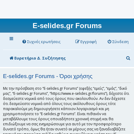
E-selides.gr Forums
Συχνές ερωτήσεις
Εγγραφή
Σύνδεση
Α
Ευρετήριο Δ. Συζήτησης
ν
α
E-selides.gr Forums - Όροι χρήσης
ζ
Με την πρόσβαση στο “E-selides.gr Forums” (εφεξής “εμείς”, “εμάς”, “δικό
ή
μας”, “E-selides.gr Forums”, “https://www.e-selides.gr/forums”), δέχεστε ότι
δεσμεύεστε νομικά από τους όρους που ακολουθούν. Αν δεν δέχεστε
τ
ότι δεσμεύεστε νομικά από όλους τους ακόλουθους όρους τότε
παρακαλούμε μη δημιουργήσετε κάποιον λογαριασμό και μη
η
χρησιμοποιήσετε το “E-selides.gr Forums”. Είναι πιθανόν να
σ
μεταβάλλουμε τους όρους οποιαδήποτε χρονική στιγμή και θα
επιδιώξουμε να σας ενημερώσουμε για αυτό με τον προσφορότερο
η
δυνατό τρόπο, όμως θα ήταν συνετό εκ μέρους σας να ξαναδιαβάζετε