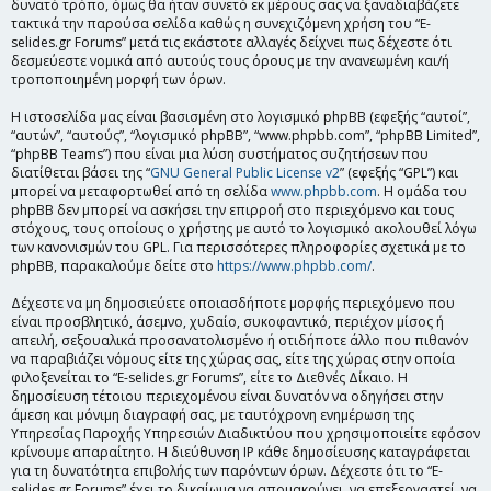
δυνατό τρόπο, όμως θα ήταν συνετό εκ μέρους σας να ξαναδιαβάζετε
τακτικά την παρούσα σελίδα καθώς η συνεχιζόμενη χρήση του “E-
selides.gr Forums” μετά τις εκάστοτε αλλαγές δείχνει πως δέχεστε ότι
δεσμεύεστε νομικά από αυτούς τους όρους με την ανανεωμένη και/ή
τροποποιημένη μορφή των όρων.
Η ιστοσελίδα μας είναι βασισμένη στο λογισμικό phpBB (εφεξής “αυτοί”,
“αυτών”, “αυτούς”, “λογισμικό phpBB”, “www.phpbb.com”, “phpBB Limited”,
“phpBB Teams”) που είναι μια λύση συστήματος συζητήσεων που
διατίθεται βάσει της “
GNU General Public License v2
” (εφεξής “GPL”) και
μπορεί να μεταφορτωθεί από τη σελίδα
www.phpbb.com
. Η ομάδα του
phpBB δεν μπορεί να ασκήσει την επιρροή στο περιεχόμενο και τους
στόχους, τους οποίους ο χρήστης με αυτό το λογισμικό ακολουθεί λόγω
των κανονισμών του GPL. Για περισσότερες πληροφορίες σχετικά με το
phpBB, παρακαλούμε δείτε στο
https://www.phpbb.com/
.
Δέχεστε να μη δημοσιεύετε οποιασδήποτε μορφής περιεχόμενο που
είναι προσβλητικό, άσεμνο, χυδαίο, συκοφαντικό, περιέχον μίσος ή
απειλή, σεξουαλικά προσανατολισμένο ή οτιδήποτε άλλο που πιθανόν
να παραβιάζει νόμους είτε της χώρας σας, είτε της χώρας στην οποία
φιλοξενείται το “E-selides.gr Forums”, είτε το Διεθνές Δίκαιο. Η
δημοσίευση τέτοιου περιεχομένου είναι δυνατόν να οδηγήσει στην
άμεση και μόνιμη διαγραφή σας, με ταυτόχρονη ενημέρωση της
Υπηρεσίας Παροχής Υπηρεσιών Διαδικτύου που χρησιμοποιείτε εφόσον
κρίνουμε απαραίτητο. Η διεύθυνση IP κάθε δημοσίευσης καταγράφεται
για τη δυνατότητα επιβολής των παρόντων όρων. Δέχεστε ότι το “E-
selides.gr Forums” έχει το δικαίωμα να απομακρύνει, να επεξεργαστεί, να