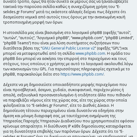
δυνατό τρόπο, όμως θα ήταν συνετό εκ μέρους σας να ξαναδιαβάζετε
τακτικά την παρούσα σελίδα καθώς η συνεχιζόμενη χρήση του “E-
selides.gr Forums” μετά τις εκάστοτε αλλαγές δείχνει πως δέχεστε ότι
δεσμεύεστε νομικά από αυτούς τους όρους με την ανανεωμένη και/ή
τροποποιημένη μορφή των όρων.
Η ιστοσελίδα μας είναι βασισμένη στο λογισμικό phpBB (εφεξής “αυτοί”,
“αυτών”, “αυτούς”, “λογισμικό phpBB”, “www.phpbb.com”, “phpBB Limited”,
“phpBB Teams”) που είναι μια λύση συστήματος συζητήσεων που
διατίθεται βάσει της “
GNU General Public License v2
” (εφεξής “GPL”) και
μπορεί να μεταφορτωθεί από τη σελίδα
www.phpbb.com
. Η ομάδα του
phpBB δεν μπορεί να ασκήσει την επιρροή στο περιεχόμενο και τους
στόχους, τους οποίους ο χρήστης με αυτό το λογισμικό ακολουθεί λόγω
των κανονισμών του GPL. Για περισσότερες πληροφορίες σχετικά με το
phpBB, παρακαλούμε δείτε στο
https://www.phpbb.com/
.
Δέχεστε να μη δημοσιεύετε οποιασδήποτε μορφής περιεχόμενο που
είναι προσβλητικό, άσεμνο, χυδαίο, συκοφαντικό, περιέχον μίσος ή
απειλή, σεξουαλικά προσανατολισμένο ή οτιδήποτε άλλο που πιθανόν
να παραβιάζει νόμους είτε της χώρας σας, είτε της χώρας στην οποία
φιλοξενείται το “E-selides.gr Forums”, είτε το Διεθνές Δίκαιο. Η
δημοσίευση τέτοιου περιεχομένου είναι δυνατόν να οδηγήσει στην
άμεση και μόνιμη διαγραφή σας, με ταυτόχρονη ενημέρωση της
Υπηρεσίας Παροχής Υπηρεσιών Διαδικτύου που χρησιμοποιείτε εφόσον
κρίνουμε απαραίτητο. Η διεύθυνση IP κάθε δημοσίευσης καταγράφεται
για τη δυνατότητα επιβολής των παρόντων όρων. Δέχεστε ότι το “E-
selides.gr Forums” έχει το δικαίωμα να απομακρύνει, να επεξεργαστεί, να