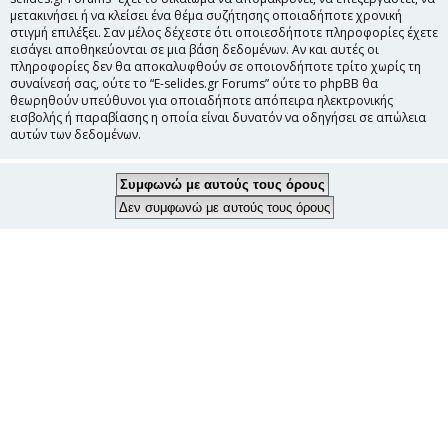
μετακινήσει ή να κλείσει ένα θέμα συζήτησης οποιαδήποτε χρονική
στιγμή επιλέξει. Σαν μέλος δέχεστε ότι οποιεσδήποτε πληροφορίες έχετε
εισάγει αποθηκεύονται σε μια βάση δεδομένων. Αν και αυτές οι
πληροφορίες δεν θα αποκαλυφθούν σε οποιονδήποτε τρίτο χωρίς τη
συναίνεσή σας, ούτε το “E-selides.gr Forums” ούτε το phpBB θα
θεωρηθούν υπεύθυνοι για οποιαδήποτε απόπειρα ηλεκτρονικής
εισβολής ή παραβίασης η οποία είναι δυνατόν να οδηγήσει σε απώλεια
αυτών των δεδομένων.