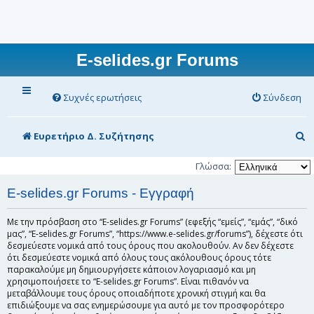
E-selides.gr Forums
Συχνές ερωτήσεις
Σύνδεση
Α
Ευρετήριο Δ. Συζήτησης
ν
Γλώσσα:
α
E-selides.gr Forums - Εγγραφή
ζ
ή
Με την πρόσβαση στο “E-selides.gr Forums” (εφεξής “εμείς”, “εμάς”, “δικό
μας”, “E-selides.gr Forums”, “https://www.e-selides.gr/forums”), δέχεστε ότι
τ
δεσμεύεστε νομικά από τους όρους που ακολουθούν. Αν δεν δέχεστε
η
ότι δεσμεύεστε νομικά από όλους τους ακόλουθους όρους τότε
παρακαλούμε μη δημιουργήσετε κάποιον λογαριασμό και μη
σ
χρησιμοποιήσετε το “E-selides.gr Forums”. Είναι πιθανόν να
μεταβάλλουμε τους όρους οποιαδήποτε χρονική στιγμή και θα
η
επιδιώξουμε να σας ενημερώσουμε για αυτό με τον προσφορότερο