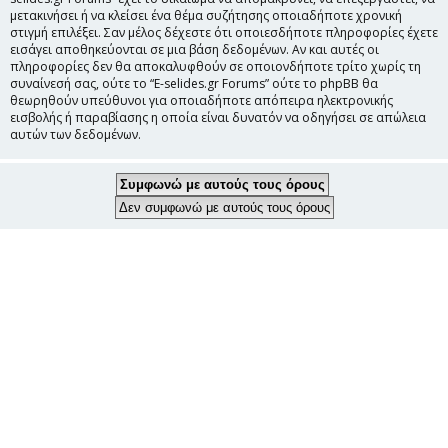
μετακινήσει ή να κλείσει ένα θέμα συζήτησης οποιαδήποτε χρονική
στιγμή επιλέξει. Σαν μέλος δέχεστε ότι οποιεσδήποτε πληροφορίες έχετε
εισάγει αποθηκεύονται σε μια βάση δεδομένων. Αν και αυτές οι
πληροφορίες δεν θα αποκαλυφθούν σε οποιονδήποτε τρίτο χωρίς τη
συναίνεσή σας, ούτε το “E-selides.gr Forums” ούτε το phpBB θα
θεωρηθούν υπεύθυνοι για οποιαδήποτε απόπειρα ηλεκτρονικής
εισβολής ή παραβίασης η οποία είναι δυνατόν να οδηγήσει σε απώλεια
αυτών των δεδομένων.