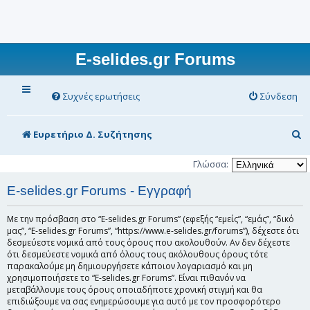
E-selides.gr Forums
Συχνές ερωτήσεις
Σύνδεση
Α
Ευρετήριο Δ. Συζήτησης
ν
Γλώσσα:
α
E-selides.gr Forums - Εγγραφή
ζ
ή
Με την πρόσβαση στο “E-selides.gr Forums” (εφεξής “εμείς”, “εμάς”, “δικό
μας”, “E-selides.gr Forums”, “https://www.e-selides.gr/forums”), δέχεστε ότι
τ
δεσμεύεστε νομικά από τους όρους που ακολουθούν. Αν δεν δέχεστε
η
ότι δεσμεύεστε νομικά από όλους τους ακόλουθους όρους τότε
παρακαλούμε μη δημιουργήσετε κάποιον λογαριασμό και μη
σ
χρησιμοποιήσετε το “E-selides.gr Forums”. Είναι πιθανόν να
μεταβάλλουμε τους όρους οποιαδήποτε χρονική στιγμή και θα
η
επιδιώξουμε να σας ενημερώσουμε για αυτό με τον προσφορότερο