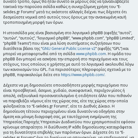
δυνατό τρόπο, όμως θα ήταν συνετό εκ μέρους σας να ξαναδιαβάζετε
τακτικά την παρούσα σελίδα καθώς η συνεχιζόμενη χρήση του “E-
selides.gr Forums” μετά τις εκάστοτε αλλαγές δείχνει πως δέχεστε ότι
δεσμεύεστε νομικά από αυτούς τους όρους με την ανανεωμένη και/ή
τροποποιημένη μορφή των όρων.
Η ιστοσελίδα μας είναι βασισμένη στο λογισμικό phpBB (εφεξής “αυτοί”,
“αυτών”, “αυτούς”, “λογισμικό phpBB”, “www.phpbb.com”, “phpBB Limited”,
“phpBB Teams”) που είναι μια λύση συστήματος συζητήσεων που
διατίθεται βάσει της “
GNU General Public License v2
” (εφεξής “GPL”) και
μπορεί να μεταφορτωθεί από τη σελίδα
www.phpbb.com
. Η ομάδα του
phpBB δεν μπορεί να ασκήσει την επιρροή στο περιεχόμενο και τους
στόχους, τους οποίους ο χρήστης με αυτό το λογισμικό ακολουθεί λόγω
των κανονισμών του GPL. Για περισσότερες πληροφορίες σχετικά με το
phpBB, παρακαλούμε δείτε στο
https://www.phpbb.com/
.
Δέχεστε να μη δημοσιεύετε οποιασδήποτε μορφής περιεχόμενο που
είναι προσβλητικό, άσεμνο, χυδαίο, συκοφαντικό, περιέχον μίσος ή
απειλή, σεξουαλικά προσανατολισμένο ή οτιδήποτε άλλο που πιθανόν
να παραβιάζει νόμους είτε της χώρας σας, είτε της χώρας στην οποία
φιλοξενείται το “E-selides.gr Forums”, είτε το Διεθνές Δίκαιο. Η
δημοσίευση τέτοιου περιεχομένου είναι δυνατόν να οδηγήσει στην
άμεση και μόνιμη διαγραφή σας, με ταυτόχρονη ενημέρωση της
Υπηρεσίας Παροχής Υπηρεσιών Διαδικτύου που χρησιμοποιείτε εφόσον
κρίνουμε απαραίτητο. Η διεύθυνση IP κάθε δημοσίευσης καταγράφεται
για τη δυνατότητα επιβολής των παρόντων όρων. Δέχεστε ότι το “E-
selides.gr Forums” έχει το δικαίωμα να απομακρύνει, να επεξεργαστεί, να