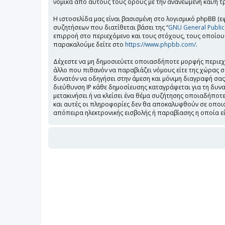
νομικά από αυτούς τους όρους με την ανανεωμένη και/ή 
Η ιστοσελίδα μας είναι βασισμένη στο λογισμικό phpBB (εφ
συζητήσεων που διατίθεται βάσει της “
GNU General Public
επιρροή στο περιεχόμενο και τους στόχους, τους οποίους
παρακαλούμε δείτε στο
https://www.phpbb.com/
.
Δέχεστε να μη δημοσιεύετε οποιασδήποτε μορφής περιεχό
άλλο που πιθανόν να παραβιάζει νόμους είτε της χώρας σας
δυνατόν να οδηγήσει στην άμεση και μόνιμη διαγραφή σα
διεύθυνση IP κάθε δημοσίευσης καταγράφεται για τη δυνατ
μετακινήσει ή να κλείσει ένα θέμα συζήτησης οποιαδήποτε
και αυτές οι πληροφορίες δεν θα αποκαλυφθούν σε οποιο
απόπειρα ηλεκτρονικής εισβολής ή παραβίασης η οποία ε