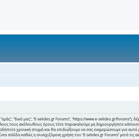
 “εμάς”, “δικό μας”, “E-selides.gr Forums”, “https://www.e-selides.gr/forums”
όλους τους ακόλουθους όρους τότε παρακαλούμε μη δημιουργήσετε κάποιον λ
ιαδήποτε χρονική στιγμή και θα επιδιώξουμε να σας ενημερώσουμε για αυτ
σα σελίδα καθώς η συνεχιζόμενη χρήση του “E-selides.gr Forums” μετά τις ε