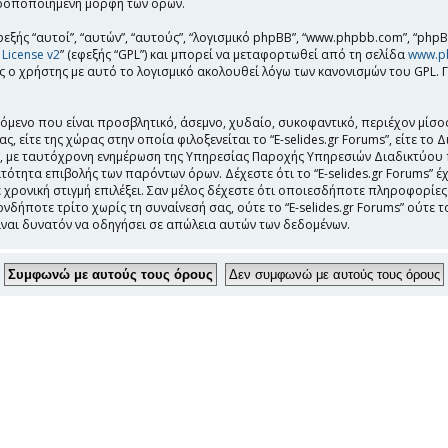
τροποποιημένη μορφή των όρων.
εξής “αυτοί”, “αυτών”, “αυτούς”, “λογισμικό phpBB”, “www.phpbb.com”, “php
 License v2
” (εφεξής “GPL”) και μπορεί να μεταφορτωθεί από τη σελίδα
www.p
 ο χρήστης με αυτό το λογισμικό ακολουθεί λόγω των κανονισμών του GPL. 
μενο που είναι προσβλητικό, άσεμνο, χυδαίο, συκοφαντικό, περιέχον μίσο
, είτε της χώρας στην οποία φιλοξενείται το “E-selides.gr Forums”, είτε το 
ς, με ταυτόχρονη ενημέρωση της Υπηρεσίας Παροχής Υπηρεσιών Διαδικτύου
ότητα επιβολής των παρόντων όρων. Δέχεστε ότι το “E-selides.gr Forums” έχ
 χρονική στιγμή επιλέξει. Σαν μέλος δέχεστε ότι οποιεσδήποτε πληροφορίες
νδήποτε τρίτο χωρίς τη συναίνεσή σας, ούτε το “E-selides.gr Forums” ούτ
ίναι δυνατόν να οδηγήσει σε απώλεια αυτών των δεδομένων.