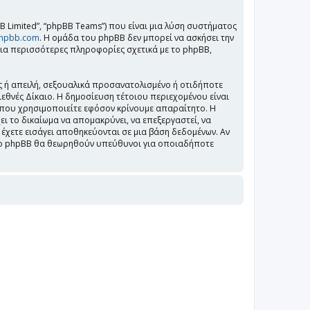
BB Limited”, “phpBB Teams”) που είναι μια λύση συστήματος
hpbb.com
. Η ομάδα του phpBB δεν μπορεί να ασκήσει την
Για περισσότερες πληροφορίες σχετικά με το phpBB,
ς ή απειλή, σεξουαλικά προσανατολισμένο ή οτιδήποτε
Διεθνές Δίκαιο. Η δημοσίευση τέτοιου περιεχομένου είναι
 που χρησιμοποιείτε εφόσον κρίνουμε απαραίτητο. Η
ει το δικαίωμα να απομακρύνει, να επεξεργαστεί, να
 έχετε εισάγει αποθηκεύονται σε μια βάση δεδομένων. Αν
ε το phpBB θα θεωρηθούν υπεύθυνοι για οποιαδήποτε