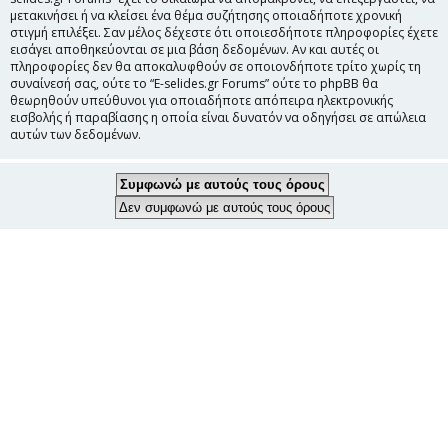
μετακινήσει ή να κλείσει ένα θέμα συζήτησης οποιαδήποτε χρονική
στιγμή επιλέξει. Σαν μέλος δέχεστε ότι οποιεσδήποτε πληροφορίες έχετε
εισάγει αποθηκεύονται σε μια βάση δεδομένων. Αν και αυτές οι
πληροφορίες δεν θα αποκαλυφθούν σε οποιονδήποτε τρίτο χωρίς τη
συναίνεσή σας, ούτε το “E-selides.gr Forums” ούτε το phpBB θα
θεωρηθούν υπεύθυνοι για οποιαδήποτε απόπειρα ηλεκτρονικής
εισβολής ή παραβίασης η οποία είναι δυνατόν να οδηγήσει σε απώλεια
αυτών των δεδομένων.