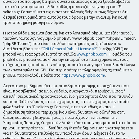
δυνατό τρόπο, όμως θα ήταν συνετό εκ μέρους σας να ξαναδιαβάζετε
τακτικά την παρούσα σελίδα καθώς η συνεχιζόμενη χρήση του “E-
selides.gr Forums” μετά τις εκάστοτε αλλαγές δείχνει πως δέχεστε ότι
δεσμεύεστε νομικά από αυτούς τους όρους με την ανανεωμένη και/ή
τροποποιημένη μορφή των όρων.
Η ιστοσελίδα μας είναι βασισμένη στο λογισμικό phpBB (εφεξής “αυτοί”,
“αυτών”, “αυτούς”, “λογισμικό phpBB”, “www.phpbb.com”, “phpBB Limited”,
“phpBB Teams”) που είναι μια λύση συστήματος συζητήσεων που
διατίθεται βάσει της “
GNU General Public License v2
” (εφεξής “GPL”) και
μπορεί να μεταφορτωθεί από τη σελίδα
www.phpbb.com
. Η ομάδα του
phpBB δεν μπορεί να ασκήσει την επιρροή στο περιεχόμενο και τους
στόχους, τους οποίους ο χρήστης με αυτό το λογισμικό ακολουθεί λόγω
των κανονισμών του GPL. Για περισσότερες πληροφορίες σχετικά με το
phpBB, παρακαλούμε δείτε στο
https://www.phpbb.com/
.
Δέχεστε να μη δημοσιεύετε οποιασδήποτε μορφής περιεχόμενο που
είναι προσβλητικό, άσεμνο, χυδαίο, συκοφαντικό, περιέχον μίσος ή
απειλή, σεξουαλικά προσανατολισμένο ή οτιδήποτε άλλο που πιθανόν
να παραβιάζει νόμους είτε της χώρας σας, είτε της χώρας στην οποία
φιλοξενείται το “E-selides.gr Forums”, είτε το Διεθνές Δίκαιο. Η
δημοσίευση τέτοιου περιεχομένου είναι δυνατόν να οδηγήσει στην
άμεση και μόνιμη διαγραφή σας, με ταυτόχρονη ενημέρωση της
Υπηρεσίας Παροχής Υπηρεσιών Διαδικτύου που χρησιμοποιείτε εφόσον
κρίνουμε απαραίτητο. Η διεύθυνση IP κάθε δημοσίευσης καταγράφεται
για τη δυνατότητα επιβολής των παρόντων όρων. Δέχεστε ότι το “E-
selides.gr Forums” έχει το δικαίωμα να απομακρύνει, να επεξεργαστεί, να