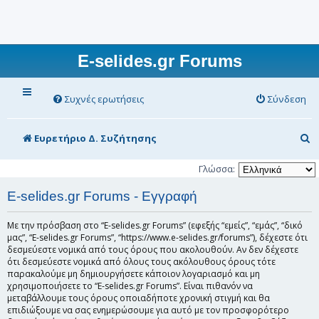
E-selides.gr Forums
Συχνές ερωτήσεις
Σύνδεση
Α
Ευρετήριο Δ. Συζήτησης
ν
Γλώσσα:
α
E-selides.gr Forums - Εγγραφή
ζ
ή
Με την πρόσβαση στο “E-selides.gr Forums” (εφεξής “εμείς”, “εμάς”, “δικό
μας”, “E-selides.gr Forums”, “https://www.e-selides.gr/forums”), δέχεστε ότι
τ
δεσμεύεστε νομικά από τους όρους που ακολουθούν. Αν δεν δέχεστε
η
ότι δεσμεύεστε νομικά από όλους τους ακόλουθους όρους τότε
παρακαλούμε μη δημιουργήσετε κάποιον λογαριασμό και μη
σ
χρησιμοποιήσετε το “E-selides.gr Forums”. Είναι πιθανόν να
μεταβάλλουμε τους όρους οποιαδήποτε χρονική στιγμή και θα
η
επιδιώξουμε να σας ενημερώσουμε για αυτό με τον προσφορότερο