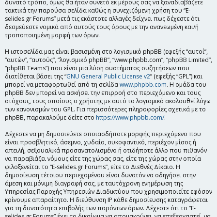
δυνατό τρόπο, όμως θα ήταν συνετό εκ μέρους σας να ξαναδιαβάζετε
τακτικά την παρούσα σελίδα καθώς η συνεχιζόμενη χρήση του “E-
selides.gr Forums” μετά τις εκάστοτε αλλαγές δείχνει πως δέχεστε ότι
δεσμεύεστε νομικά από αυτούς τους όρους με την ανανεωμένη και/ή
τροποποιημένη μορφή των όρων.
Η ιστοσελίδα μας είναι βασισμένη στο λογισμικό phpBB (εφεξής “αυτοί”,
“αυτών”, “αυτούς”, “λογισμικό phpBB”, “www.phpbb.com”, “phpBB Limited”,
“phpBB Teams”) που είναι μια λύση συστήματος συζητήσεων που
διατίθεται βάσει της “
GNU General Public License v2
” (εφεξής “GPL”) και
μπορεί να μεταφορτωθεί από τη σελίδα
www.phpbb.com
. Η ομάδα του
phpBB δεν μπορεί να ασκήσει την επιρροή στο περιεχόμενο και τους
στόχους, τους οποίους ο χρήστης με αυτό το λογισμικό ακολουθεί λόγω
των κανονισμών του GPL. Για περισσότερες πληροφορίες σχετικά με το
phpBB, παρακαλούμε δείτε στο
https://www.phpbb.com/
.
Δέχεστε να μη δημοσιεύετε οποιασδήποτε μορφής περιεχόμενο που
είναι προσβλητικό, άσεμνο, χυδαίο, συκοφαντικό, περιέχον μίσος ή
απειλή, σεξουαλικά προσανατολισμένο ή οτιδήποτε άλλο που πιθανόν
να παραβιάζει νόμους είτε της χώρας σας, είτε της χώρας στην οποία
φιλοξενείται το “E-selides.gr Forums”, είτε το Διεθνές Δίκαιο. Η
δημοσίευση τέτοιου περιεχομένου είναι δυνατόν να οδηγήσει στην
άμεση και μόνιμη διαγραφή σας, με ταυτόχρονη ενημέρωση της
Υπηρεσίας Παροχής Υπηρεσιών Διαδικτύου που χρησιμοποιείτε εφόσον
κρίνουμε απαραίτητο. Η διεύθυνση IP κάθε δημοσίευσης καταγράφεται
για τη δυνατότητα επιβολής των παρόντων όρων. Δέχεστε ότι το “E-
selides.gr Forums” έχει το δικαίωμα να απομακρύνει, να επεξεργαστεί, να