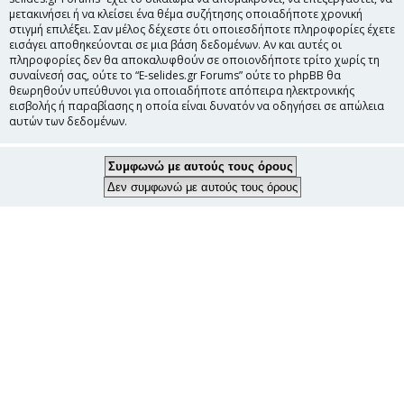
μετακινήσει ή να κλείσει ένα θέμα συζήτησης οποιαδήποτε χρονική
στιγμή επιλέξει. Σαν μέλος δέχεστε ότι οποιεσδήποτε πληροφορίες έχετε
εισάγει αποθηκεύονται σε μια βάση δεδομένων. Αν και αυτές οι
πληροφορίες δεν θα αποκαλυφθούν σε οποιονδήποτε τρίτο χωρίς τη
συναίνεσή σας, ούτε το “E-selides.gr Forums” ούτε το phpBB θα
θεωρηθούν υπεύθυνοι για οποιαδήποτε απόπειρα ηλεκτρονικής
εισβολής ή παραβίασης η οποία είναι δυνατόν να οδηγήσει σε απώλεια
αυτών των δεδομένων.