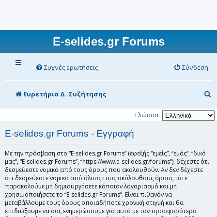
E-selides.gr Forums
Συχνές ερωτήσεις
Σύνδεση
Α
Ευρετήριο Δ. Συζήτησης
ν
Γλώσσα:
α
E-selides.gr Forums - Εγγραφή
ζ
ή
Με την πρόσβαση στο “E-selides.gr Forums” (εφεξής “εμείς”, “εμάς”, “δικό
μας”, “E-selides.gr Forums”, “https://www.e-selides.gr/forums”), δέχεστε ότι
τ
δεσμεύεστε νομικά από τους όρους που ακολουθούν. Αν δεν δέχεστε
η
ότι δεσμεύεστε νομικά από όλους τους ακόλουθους όρους τότε
παρακαλούμε μη δημιουργήσετε κάποιον λογαριασμό και μη
σ
χρησιμοποιήσετε το “E-selides.gr Forums”. Είναι πιθανόν να
μεταβάλλουμε τους όρους οποιαδήποτε χρονική στιγμή και θα
η
επιδιώξουμε να σας ενημερώσουμε για αυτό με τον προσφορότερο