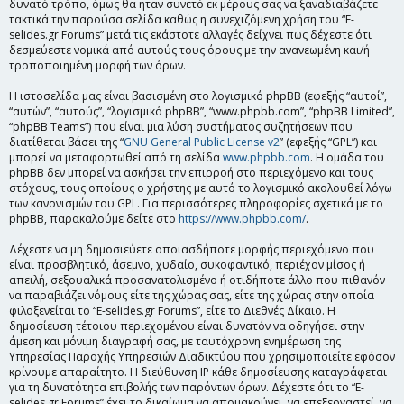
δυνατό τρόπο, όμως θα ήταν συνετό εκ μέρους σας να ξαναδιαβάζετε
τακτικά την παρούσα σελίδα καθώς η συνεχιζόμενη χρήση του “E-
selides.gr Forums” μετά τις εκάστοτε αλλαγές δείχνει πως δέχεστε ότι
δεσμεύεστε νομικά από αυτούς τους όρους με την ανανεωμένη και/ή
τροποποιημένη μορφή των όρων.
Η ιστοσελίδα μας είναι βασισμένη στο λογισμικό phpBB (εφεξής “αυτοί”,
“αυτών”, “αυτούς”, “λογισμικό phpBB”, “www.phpbb.com”, “phpBB Limited”,
“phpBB Teams”) που είναι μια λύση συστήματος συζητήσεων που
διατίθεται βάσει της “
GNU General Public License v2
” (εφεξής “GPL”) και
μπορεί να μεταφορτωθεί από τη σελίδα
www.phpbb.com
. Η ομάδα του
phpBB δεν μπορεί να ασκήσει την επιρροή στο περιεχόμενο και τους
στόχους, τους οποίους ο χρήστης με αυτό το λογισμικό ακολουθεί λόγω
των κανονισμών του GPL. Για περισσότερες πληροφορίες σχετικά με το
phpBB, παρακαλούμε δείτε στο
https://www.phpbb.com/
.
Δέχεστε να μη δημοσιεύετε οποιασδήποτε μορφής περιεχόμενο που
είναι προσβλητικό, άσεμνο, χυδαίο, συκοφαντικό, περιέχον μίσος ή
απειλή, σεξουαλικά προσανατολισμένο ή οτιδήποτε άλλο που πιθανόν
να παραβιάζει νόμους είτε της χώρας σας, είτε της χώρας στην οποία
φιλοξενείται το “E-selides.gr Forums”, είτε το Διεθνές Δίκαιο. Η
δημοσίευση τέτοιου περιεχομένου είναι δυνατόν να οδηγήσει στην
άμεση και μόνιμη διαγραφή σας, με ταυτόχρονη ενημέρωση της
Υπηρεσίας Παροχής Υπηρεσιών Διαδικτύου που χρησιμοποιείτε εφόσον
κρίνουμε απαραίτητο. Η διεύθυνση IP κάθε δημοσίευσης καταγράφεται
για τη δυνατότητα επιβολής των παρόντων όρων. Δέχεστε ότι το “E-
selides.gr Forums” έχει το δικαίωμα να απομακρύνει, να επεξεργαστεί, να