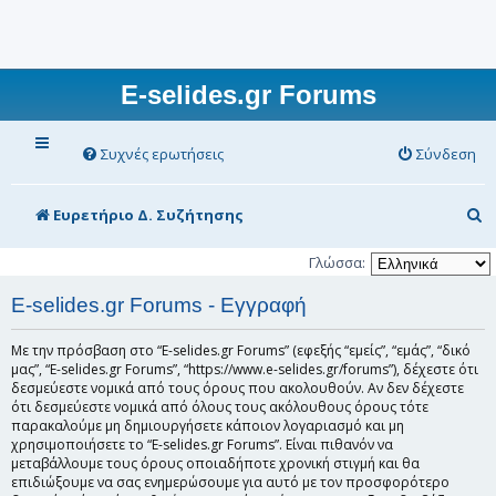
E-selides.gr Forums
Συχνές ερωτήσεις
Σύνδεση
Α
Ευρετήριο Δ. Συζήτησης
ν
Γλώσσα:
α
E-selides.gr Forums - Εγγραφή
ζ
ή
Με την πρόσβαση στο “E-selides.gr Forums” (εφεξής “εμείς”, “εμάς”, “δικό
μας”, “E-selides.gr Forums”, “https://www.e-selides.gr/forums”), δέχεστε ότι
τ
δεσμεύεστε νομικά από τους όρους που ακολουθούν. Αν δεν δέχεστε
η
ότι δεσμεύεστε νομικά από όλους τους ακόλουθους όρους τότε
παρακαλούμε μη δημιουργήσετε κάποιον λογαριασμό και μη
σ
χρησιμοποιήσετε το “E-selides.gr Forums”. Είναι πιθανόν να
μεταβάλλουμε τους όρους οποιαδήποτε χρονική στιγμή και θα
η
επιδιώξουμε να σας ενημερώσουμε για αυτό με τον προσφορότερο