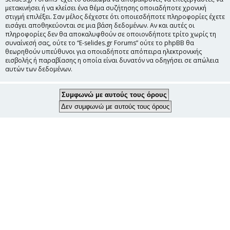
μετακινήσει ή να κλείσει ένα θέμα συζήτησης οποιαδήποτε χρονική
στιγμή επιλέξει. Σαν μέλος δέχεστε ότι οποιεσδήποτε πληροφορίες έχετε
εισάγει αποθηκεύονται σε μια βάση δεδομένων. Αν και αυτές οι
πληροφορίες δεν θα αποκαλυφθούν σε οποιονδήποτε τρίτο χωρίς τη
συναίνεσή σας, ούτε το “E-selides.gr Forums” ούτε το phpBB θα
θεωρηθούν υπεύθυνοι για οποιαδήποτε απόπειρα ηλεκτρονικής
εισβολής ή παραβίασης η οποία είναι δυνατόν να οδηγήσει σε απώλεια
αυτών των δεδομένων.