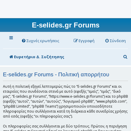
E-selides.gr Forums
Συχνές ερωτήσεις
Εγγραφή
Σύνδεση
Α
Ευρετήριο Δ. Συζήτησης
ν
α
E-selides.gr Forums - Πολιτική απορρήτου
ζ
Αυτή η πολιτική εξηγεί λεπτομερώς πώς το “E-selides.gr Forums” και οι
ή
εταιρείες που συνδέονται στενά με αυτό (εφεξής “εμείς”, “εμάς”, “δικό
μας”, “E-selides.gr Forums”, “https://www.e-selides.gr/forums”) και το phpBB
τ
(εφεξής “αυτοί”, “αυτών”, “αυτούς”, “λογισμικό phpBB”, “www.phpbb.com”,
“phpBB Limited”, “phpBB Teams”) χρησιμοποιούν οποιεσδήποτε
η
πληροφορίες που συλλέγονται κατά τη διάρκεια κάθε συνεδρίας χρήσης
σ
από εσάς (εφεξής “οι πληροφορίες σας”).
η
Οι πληροφορίες σας συλλέγονται με δύο τρόπους. Πρώτον, η περιήγηση