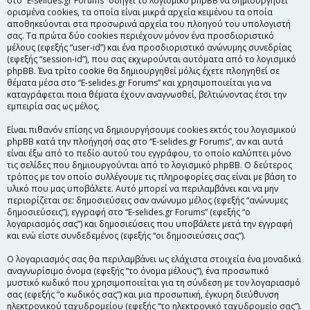
στο “E-selides.gr Forums” οδηγεί το λογισμικό phpBB να δημιουργήσει
ορισμένα cookies, τα οποία είναι μικρά αρχεία κειμένου τα οποία
αποθηκεύονται στα προσωρινά αρχεία του πλοηγού του υπολογιστή
σας. Τα πρώτα δύο cookies περιέχουν μόνον ένα προσδιοριστικό
μέλους (εφεξής “user-id”) και ένα προσδιοριστικό ανώνυμης συνεδρίας
(εφεξής “session-id”), που σας εκχωρούνται αυτόματα από το λογισμικό
phpBB. Ένα τρίτο cookie θα δημιουργηθεί μόλις έχετε πλοηγηθεί σε
θέματα μέσα στο “E-selides.gr Forums” και χρησιμοποιείται για να
καταγράφεται ποια θέματα έχουν αναγνωσθεί, βελτιώνοντας έτσι την
εμπειρία σας ως μέλος.
Είναι πιθανόν επίσης να δημιουργήσουμε cookies εκτός του λογισμικού
phpBB κατά την πλοήγησή σας στο “E-selides.gr Forums”, αν και αυτά
είναι έξω από το πεδίο αυτού του εγγράφου, το οποίο καλύπτει μόνο
τις σελίδες που δημιουργούνται από το λογισμικό phpBB. Ο δεύτερος
τρόπος με τον οποίο συλλέγουμε τις πληροφορίες σας είναι με βάση το
υλικό που μας υποβάλετε. Αυτό μπορεί να περιλαμβάνει και να μην
περιορίζεται σε: δημοσιεύσεις σαν ανώνυμο μέλος (εφεξής “ανώνυμες
δημοσιεύσεις”), εγγραφή στο “E-selides.gr Forums” (εφεξής “ο
λογαριασμός σας”) και δημοσιεύσεις που υποβάλετε μετά την εγγραφή
και ενώ είστε συνδεδεμένος (εφεξής “οι δημοσιεύσεις σας”).
Ο λογαριασμός σας θα περιλαμβάνει ως ελάχιστα στοιχεία ένα μοναδικά
αναγνωρίσιμο όνομα (εφεξής “το όνομα μέλους”), ένα προσωπικό
μυστικό κωδικό που χρησιμοποιείται για τη σύνδεση με τον λογαριασμό
σας (εφεξής “ο κωδικός σας”) και μια προσωπική, έγκυρη διεύθυνση
ηλεκτρονικού ταχυδρομείου (εφεξής “το ηλεκτρονικό ταχυδρομείο σας”).