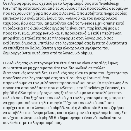
Οι πληροφορίες σας σχετικά με το λογαριασμό σας στο “E-selides.gr
Forums” προστατεύονται από τους νόμους περί προστασίας δεδομένων
που ισχύουν στη χώρα που μας φιλοξενεί. Οποιεσδήποτε πληροφορίες
επιπλέον του ονόματος μέλους, του κωδικού και του ηλεκτρονικού
ταχυδρομείου σας που απαιτούνται από το “E-selides.gr Forums” κατά
τη διάρκεια της διαδικασίας εγγραφής είναι στην παρέκκλισή μας ως
προς το τι είναι υποχρεωτικό και τι προαιρετικό. Σε κάθε περίπτωση,
μπορείτε να επιλέξετε ποιες πληροφορίες στον λογαριασμό σας
εκτίθενται δημόσια. Επιπλέον, στο λογαριασμό σας έχετε τη δυνατότητα
να επιλέξετε αν θα λαμβάνετε ή όχι ηλεκτρονικά μηνύματα που
δημιουργούνται αυτόματα από το λογισμικό phpBB.
Ο κωδικός σας κρυπτογραφείται έτσι ώστε να είναι ασφαλής. Όμως
συνιστάται να μη χρησιμοποιείτε τον ίδιο κωδικό σε πολλές
διαφορετικές ιστοσελίδες. Ο κωδικός σας είναι το μέσο που έχετε για την
πρόσβαση στο λογαριασμό σας στο “E-selides.gr Forums”, έτσι
παρακαλούμε να τον φυλάσσετε προσεκτικά και σε καμία περίπτωση δεν
πρόκειται οποιοσδήποτε που συνδέεται με το “E-selides.gr Forums”, το
phpBB ή άλλο τρίτο μέρος να σας ζητήσει νόμιμα να αποκαλύψετε τον
κωδικό σας. Εάν ξεχάσετε τον κωδικό για τον λογαριασμό σας, μπορείτε
να χρησιμοποιήσετε τη λειτουργία “Ξέχασα τον κωδικό μου” που
παρέχεται από το λογισμικό phpBB. Αυτή η διαδικασία θα σας ζητήσει
να υποβάλετε το όνομα μέλους και το ηλεκτρονικό ταχυδρομείο σας. Στη
συνέχεια το λογισμικό phpBB θα δημιουργήσει έναν νέο κωδικό για να
συνδεθείτε με το λογαριασμό σας.