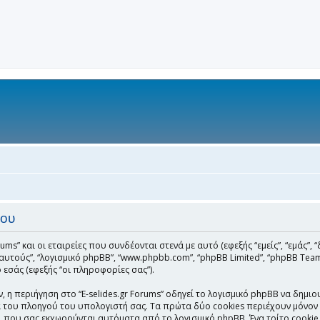
του
ms” και οι εταιρείες που συνδέονται στενά με αυτό (εφεξής “εμείς”, “εμάς”, “δι
ν”, “αυτούς”, “λογισμικό phpBB”, “www.phpbb.com”, “phpBB Limited”, “phpBB
εσάς (εφεξής “οι πληροφορίες σας”).
η περιήγηση στο “E-selides.gr Forums” οδηγεί το λογισμικό phpBB να δημιου
ου πλοηγού του υπολογιστή σας. Τα πρώτα δύο cookies περιέχουν μόνον ένα
), που σας εκχωρούνται αυτόματα από το λογισμικό phpBB. Ένα τρίτο cookie