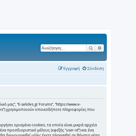
Αναζήτηση
Ειδική αναζήτησ
Εγγραφή
Σύνδεση
κό μας”, “E-selides.gr Forums”, “https://www.e-
 Teams”) χρησιμοποιούν οποιεσδήποτε πληροφορίες που
ργήσει ορισμένα cookies, τα οποία είναι μικρά αρχεία
 προσδιοριστικό μέλους (εφεξής “user-id”) και ένα
 θα δημιουργηθεί μόλις έχετε πλοηγηθεί σε θέματα μέσα