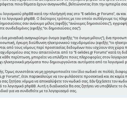
αγράφεται ποια θέματα έχουν αναγνωσθεί, βελτιώνοντας έτσι την εμπειρία σας
υ λογισμικού phpBB κατά την πλοήγησή σας στο “E-selides.gr Forums”, αν κα
 το λογισμικό phpBB. Ο δεύτερος τρόπος με τον οποίο συλλέγουμε τις πληρ
δημοσιεύσεις σαν ανώνυμο μέλος (εφεξής “ανώνυμες δημοσιεύσεις”), εγγραφή σ
τε συνδεδεμένος (εφεξής “οι δημοσιεύσεις σας”).
 ένα μοναδικά αναγνωρίσιμο όνομα (εφεξής “το όνομα μέλους”), ένα προσωπ
προσωπική, έγκυρη διεύθυνση ηλεκτρονικού ταχυδρομείου (εφεξής “το ηλεκτρ
ύονται από τους νόμους περί προστασίας δεδομένων που ισχύουν στη χώρα 
αχυδρομείου σας που απαιτούνται από το “E-selides.gr Forums” κατά τη διά
 Σε κάθε περίπτωση, μπορείτε να επιλέξετε ποιες πληροφορίες στον λογαρια
 όχι ηλεκτρονικά μηνύματα που δημιουργούνται αυτόματα από το λογισμικό 
ς. Όμως συνιστάται να μη χρησιμοποιείτε τον ίδιο κωδικό σε πολλές διαφορ
es.gr Forums”, έτσι παρακαλούμε να τον φυλάσσετε προσεκτικά και σε καμί
 να σας ζητήσει νόμιμα να αποκαλύψετε τον κωδικό σας. Εάν ξεχάσετε τον κω
ό το λογισμικό phpBB. Αυτή η διαδικασία θα σας ζητήσει να υποβάλετε το ό
δικό για να συνδεθείτε με το λογαριασμό σας.