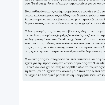
στο “E-selides.gr Forums” και χρησιμοποιείται για να κατ
Είναι πιθανόν επίσης να δημιουργήσουμε cookies εκτός το
οποίο καλύπτει μόνο τις σελίδες που δημιουργούνται από
Αυτό μπορεί να περιλαμβάνει και να μην περιορίζεται σε: 
δημοσιεύσεις που υποβάλετε μετά την εγγραφή και ενώ είσ
Ο λογαριασμός σας θα περιλαμβάνει ως ελάχιστα στοιχεία
με τον λογαριασμό σας (εφεξής “ο κωδικός σας”) και μια 
το λογαριασμό σας στο “E-selides.gr Forums” προστατε
του ονόματος μέλους, του κωδικού και του ηλεκτρονικού τ
μας ως προς το τι είναι υποχρεωτικό και τι προαιρετικό.
σας έχετε τη δυνατότητα να επιλέξετε αν θα λαμβάνετε ή
Ο κωδικός σας κρυπτογραφείται έτσι ώστε να είναι ασφαλή
έχετε για την πρόσβαση στο λογαριασμό σας στο “E-selid
με το “E-selides.gr Forums”, το phpBB ή άλλο τρίτο μέρος
τη λειτουργία “Ξέχασα τον κωδικό μου” που παρέχεται απ
συνέχεια το λογισμικό phpBB θα δημιουργήσει έναν νέο κω