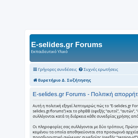
E-selides.gr Forums
Εκπαιδευτικό Υλικό
Γρήγορες συνδέσεις
Συχνές ερωτήσεις
Ευρετήριο Δ. Συζήτησης
E-selides.gr Forums - Πολιτική απορρή
Αυτή η πολιτική εξηγεί λεπτομερώς πώς το “E-selides.gr Foru
selides.gr/forums”) και το phpBB (εφεξής “αυτοί”, “αυτώ
συλλέγονται κατά τη διάρκεια κάθε συνεδρίας χρήσης από 
Οι πληροφορίες σας συλλέγονται με δύο τρόπους. Πρώτον, 
κειμένου τα οποία αποθηκεύονται στα προσωρινά αρχεία τ
προσδιοριστικό ανώνυμης συνεδρίας (εφεξής “session-id”