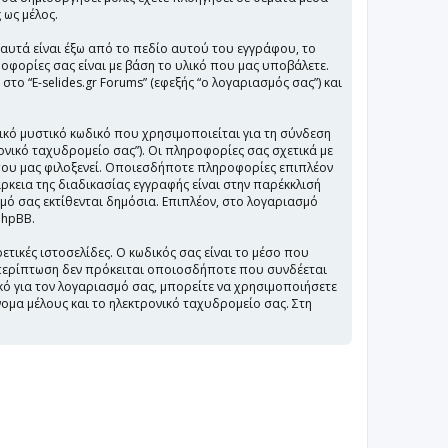
 ως μέλος.
ι αυτά είναι έξω από το πεδίο αυτού του εγγράφου, το
οφορίες σας είναι με βάση το υλικό που μας υποβάλετε.
το “E-selides.gr Forums” (εφεξής “ο λογαριασμός σας”) και
ικό μυστικό κωδικό που χρησιμοποιείται για τη σύνδεση
ονικό ταχυδρομείο σας”). Οι πληροφορίες σας σχετικά με
που μας φιλοξενεί. Οποιεσδήποτε πληροφορίες επιπλέον
ρκεια της διαδικασίας εγγραφής είναι στην παρέκκλισή
σμό σας εκτίθενται δημόσια. Επιπλέον, στο λογαριασμό
phpBB.
ετικές ιστοσελίδες. Ο κωδικός σας είναι το μέσο που
α περίπτωση δεν πρόκειται οποιοσδήποτε που συνδέεται
δικό για τον λογαριασμό σας, μπορείτε να χρησιμοποιήσετε
νομα μέλους και το ηλεκτρονικό ταχυδρομείο σας. Στη