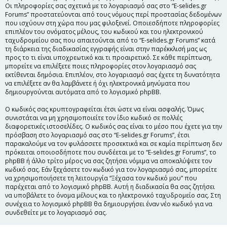
Οι πληροφορίες σας σχετικά με το λογαριασμό σας στο “E-selides.gr
Forums” προστατεύονται από τους νόμους περί προστασίας δεδομένων
που ισχύουν στη χώρα που μας φιλοξενεί. Οποιεσδήποτε πληροφορίες
επιπλέον του ονόματος μέλους, του κωδικού και του ηλεκτρονικού
ταχυδρομείου σας που απαιτούνται από το “E-selides.gr Forums” κατά
τη διάρκεια της διαδικασίας εγγραφής είναι στην παρέκκλισή μας ως
προς το τι είναι υποχρεωτικό και τι προαιρετικό. Σε κάθε περίπτωση,
μπορείτε να επιλέξετε ποιες πληροφορίες στον λογαριασμό σας
εκτίθενται δημόσια. Επιπλέον, στο λογαριασμό σας έχετε τη δυνατότητα
να επιλέξετε αν θα λαμβάνετε ή όχι ηλεκτρονικά μηνύματα που
δημιουργούνται αυτόματα από το λογισμικό phpBB.
Ο κωδικός σας κρυπτογραφείται έτσι ώστε να είναι ασφαλής. Όμως
συνιστάται να μη χρησιμοποιείτε τον ίδιο κωδικό σε πολλές
διαφορετικές ιστοσελίδες. Ο κωδικός σας είναι το μέσο που έχετε για την
πρόσβαση στο λογαριασμό σας στο “E-selides.gr Forums”, έτσι
παρακαλούμε να τον φυλάσσετε προσεκτικά και σε καμία περίπτωση δεν
πρόκειται οποιοσδήποτε που συνδέεται με το “E-selides.gr Forums”, το
phpBB ή άλλο τρίτο μέρος να σας ζητήσει νόμιμα να αποκαλύψετε τον
κωδικό σας. Εάν ξεχάσετε τον κωδικό για τον λογαριασμό σας, μπορείτε
να χρησιμοποιήσετε τη λειτουργία “Ξέχασα τον κωδικό μου” που
παρέχεται από το λογισμικό phpBB. Αυτή η διαδικασία θα σας ζητήσει
να υποβάλετε το όνομα μέλους και το ηλεκτρονικό ταχυδρομείο σας. Στη
συνέχεια το λογισμικό phpBB θα δημιουργήσει έναν νέο κωδικό για να
συνδεθείτε με το λογαριασμό σας.