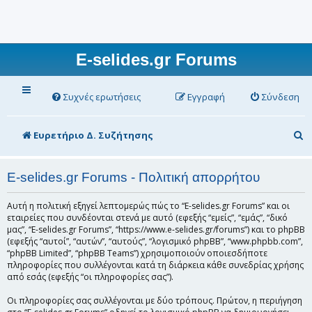
E-selides.gr Forums
Συχνές ερωτήσεις
Εγγραφή
Σύνδεση
Α
Ευρετήριο Δ. Συζήτησης
ν
α
E-selides.gr Forums - Πολιτική απορρήτου
ζ
Αυτή η πολιτική εξηγεί λεπτομερώς πώς το “E-selides.gr Forums” και οι
ή
εταιρείες που συνδέονται στενά με αυτό (εφεξής “εμείς”, “εμάς”, “δικό
μας”, “E-selides.gr Forums”, “https://www.e-selides.gr/forums”) και το phpBB
τ
(εφεξής “αυτοί”, “αυτών”, “αυτούς”, “λογισμικό phpBB”, “www.phpbb.com”,
“phpBB Limited”, “phpBB Teams”) χρησιμοποιούν οποιεσδήποτε
η
πληροφορίες που συλλέγονται κατά τη διάρκεια κάθε συνεδρίας χρήσης
σ
από εσάς (εφεξής “οι πληροφορίες σας”).
η
Οι πληροφορίες σας συλλέγονται με δύο τρόπους. Πρώτον, η περιήγηση