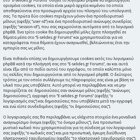
στο “E-selides.gr Forums” οδηγεί το λογισμικό phpBB να δημιουργήσει
ορισμένα cookies, τα οποία είναι μικρά αρχεία κειμένου τα οποία
αποθηκεύονται στα προσωρινά αρχεία του πλοηγού του υπολογιστή
σας. Τα πρώτα δύο cookies περιέχουν μόνον ένα προσδιοριστικό
μέλους (εφεξής “user-id”) και ένα προσδιοριστικό ανώνυμης συνεδρίας
(εφεξής “session-id”), που σας εκχωρούνται αυτόματα από το λογισμικό
phpBB. Ένα τρίτο cookie θα δημιουργηθεί μόλις έχετε πλοηγηθεί σε
θέματα μέσα στο “E-selides.gr Forums” και χρησιμοποιείται για να
καταγράφεται ποια θέματα έχουν αναγνωσθεί, βελτιώνοντας έτσι την
εμπειρία σας ως μέλος.
Είναι πιθανόν επίσης να δημιουργήσουμε cookies εκτός του λογισμικού
phpBB κατά την πλοήγησή σας στο “E-selides.gr Forums”, αν και αυτά
είναι έξω από το πεδίο αυτού του εγγράφου, το οποίο καλύπτει μόνο
τις σελίδες που δημιουργούνται από το λογισμικό phpBB. Ο δεύτερος
τρόπος με τον οποίο συλλέγουμε τις πληροφορίες σας είναι με βάση το
υλικό που μας υποβάλετε. Αυτό μπορεί να περιλαμβάνει και να μην
περιορίζεται σε: δημοσιεύσεις σαν ανώνυμο μέλος (εφεξής “ανώνυμες
δημοσιεύσεις”), εγγραφή στο “E-selides.gr Forums” (εφεξής “ο
λογαριασμός σας”) και δημοσιεύσεις που υποβάλετε μετά την εγγραφή
και ενώ είστε συνδεδεμένος (εφεξής “οι δημοσιεύσεις σας”).
Ο λογαριασμός σας θα περιλαμβάνει ως ελάχιστα στοιχεία ένα μοναδικά
αναγνωρίσιμο όνομα (εφεξής “το όνομα μέλους”), ένα προσωπικό
μυστικό κωδικό που χρησιμοποιείται για τη σύνδεση με τον λογαριασμό
σας (εφεξής “ο κωδικός σας”) και μια προσωπική, έγκυρη διεύθυνση
ηλεκτρονικού ταχυδρομείου (εφεξής “το ηλεκτρονικό ταχυδρομείο σας”).