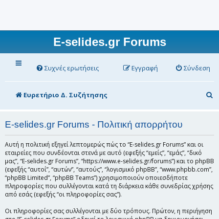
E-selides.gr Forums
Συχνές ερωτήσεις
Εγγραφή
Σύνδεση
Α
Ευρετήριο Δ. Συζήτησης
ν
α
E-selides.gr Forums - Πολιτική απορρήτου
ζ
Αυτή η πολιτική εξηγεί λεπτομερώς πώς το “E-selides.gr Forums” και οι
ή
εταιρείες που συνδέονται στενά με αυτό (εφεξής “εμείς”, “εμάς”, “δικό
μας”, “E-selides.gr Forums”, “https://www.e-selides.gr/forums”) και το phpBB
τ
(εφεξής “αυτοί”, “αυτών”, “αυτούς”, “λογισμικό phpBB”, “www.phpbb.com”,
“phpBB Limited”, “phpBB Teams”) χρησιμοποιούν οποιεσδήποτε
η
πληροφορίες που συλλέγονται κατά τη διάρκεια κάθε συνεδρίας χρήσης
σ
από εσάς (εφεξής “οι πληροφορίες σας”).
η
Οι πληροφορίες σας συλλέγονται με δύο τρόπους. Πρώτον, η περιήγηση