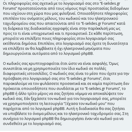
Οι πληροφορίες σας σχετικά με το λογαριασμό σας στο “E-selides.gr
Forums” προστατεύονται από τους νόμους περί προστασίας δεδομένων
που ισχύουν στη χώρα που μας φιλοξενεί. Οποιεσδήποτε πληροφορίες
επιπλέον του ονόματος μέλους, του κωδικού και του ηλεκτρονικού
ταχυδρομείου σας που απαιτούνται από το “E-selides.gr Forums” κατά
τη διάρκεια της διαδικασίας εγγραφής είναι στην παρέκκλισή μας ως
προς το τι είναι υποχρεωτικό και τι προαιρετικό. Σε κάθε περίπτωση,
μπορείτε να επιλέξετε ποιες πληροφορίες στον λογαριασμό σας
εκτίθενται δημόσια. Επιπλέον, στο λογαριασμό σας έχετε τη δυνατότητα
να επιλέξετε αν θα λαμβάνετε ή όχι ηλεκτρονικά μηνύματα που
δημιουργούνται αυτόματα από το λογισμικό phpBB.
Ο κωδικός σας κρυπτογραφείται έτσι ώστε να είναι ασφαλής. Όμως
συνιστάται να μη χρησιμοποιείτε τον ίδιο κωδικό σε πολλές
διαφορετικές ιστοσελίδες. Ο κωδικός σας είναι το μέσο που έχετε για την
πρόσβαση στο λογαριασμό σας στο “E-selides.gr Forums”, έτσι
παρακαλούμε να τον φυλάσσετε προσεκτικά και σε καμία περίπτωση δεν
πρόκειται οποιοσδήποτε που συνδέεται με το “E-selides.gr Forums”, το
phpBB ή άλλο τρίτο μέρος να σας ζητήσει νόμιμα να αποκαλύψετε τον
κωδικό σας. Εάν ξεχάσετε τον κωδικό για τον λογαριασμό σας, μπορείτε
να χρησιμοποιήσετε τη λειτουργία “Ξέχασα τον κωδικό μου” που
παρέχεται από το λογισμικό phpBB. Αυτή η διαδικασία θα σας ζητήσει
να υποβάλετε το όνομα μέλους και το ηλεκτρονικό ταχυδρομείο σας. Στη
συνέχεια το λογισμικό phpBB θα δημιουργήσει έναν νέο κωδικό για να
συνδεθείτε με το λογαριασμό σας.