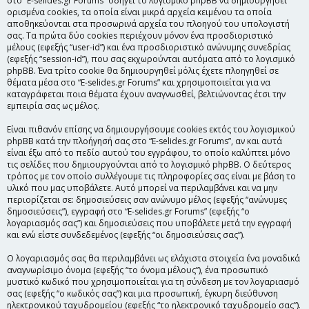
στο “E-selides.gr Forums” οδηγεί το λογισμικό phpBB να δημιουργήσει
ορισμένα cookies, τα οποία είναι μικρά αρχεία κειμένου τα οποία
αποθηκεύονται στα προσωρινά αρχεία του πλοηγού του υπολογιστή
σας. Τα πρώτα δύο cookies περιέχουν μόνον ένα προσδιοριστικό
μέλους (εφεξής “user-id”) και ένα προσδιοριστικό ανώνυμης συνεδρίας
(εφεξής “session-id”), που σας εκχωρούνται αυτόματα από το λογισμικό
phpBB. Ένα τρίτο cookie θα δημιουργηθεί μόλις έχετε πλοηγηθεί σε
θέματα μέσα στο “E-selides.gr Forums” και χρησιμοποιείται για να
καταγράφεται ποια θέματα έχουν αναγνωσθεί, βελτιώνοντας έτσι την
εμπειρία σας ως μέλος.
Είναι πιθανόν επίσης να δημιουργήσουμε cookies εκτός του λογισμικού
phpBB κατά την πλοήγησή σας στο “E-selides.gr Forums”, αν και αυτά
είναι έξω από το πεδίο αυτού του εγγράφου, το οποίο καλύπτει μόνο
τις σελίδες που δημιουργούνται από το λογισμικό phpBB. Ο δεύτερος
τρόπος με τον οποίο συλλέγουμε τις πληροφορίες σας είναι με βάση το
υλικό που μας υποβάλετε. Αυτό μπορεί να περιλαμβάνει και να μην
περιορίζεται σε: δημοσιεύσεις σαν ανώνυμο μέλος (εφεξής “ανώνυμες
δημοσιεύσεις”), εγγραφή στο “E-selides.gr Forums” (εφεξής “ο
λογαριασμός σας”) και δημοσιεύσεις που υποβάλετε μετά την εγγραφή
και ενώ είστε συνδεδεμένος (εφεξής “οι δημοσιεύσεις σας”).
Ο λογαριασμός σας θα περιλαμβάνει ως ελάχιστα στοιχεία ένα μοναδικά
αναγνωρίσιμο όνομα (εφεξής “το όνομα μέλους”), ένα προσωπικό
μυστικό κωδικό που χρησιμοποιείται για τη σύνδεση με τον λογαριασμό
σας (εφεξής “ο κωδικός σας”) και μια προσωπική, έγκυρη διεύθυνση
ηλεκτρονικού ταχυδρομείου (εφεξής “το ηλεκτρονικό ταχυδρομείο σας”).