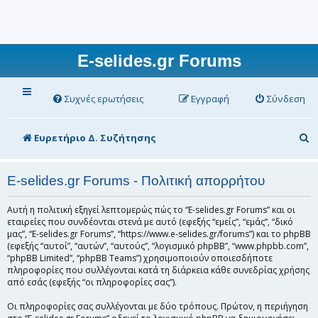
E-selides.gr Forums
Συχνές ερωτήσεις
Εγγραφή
Σύνδεση
Α
Ευρετήριο Δ. Συζήτησης
ν
α
E-selides.gr Forums - Πολιτική απορρήτου
ζ
Αυτή η πολιτική εξηγεί λεπτομερώς πώς το “E-selides.gr Forums” και οι
ή
εταιρείες που συνδέονται στενά με αυτό (εφεξής “εμείς”, “εμάς”, “δικό
μας”, “E-selides.gr Forums”, “https://www.e-selides.gr/forums”) και το phpBB
τ
(εφεξής “αυτοί”, “αυτών”, “αυτούς”, “λογισμικό phpBB”, “www.phpbb.com”,
“phpBB Limited”, “phpBB Teams”) χρησιμοποιούν οποιεσδήποτε
η
πληροφορίες που συλλέγονται κατά τη διάρκεια κάθε συνεδρίας χρήσης
σ
από εσάς (εφεξής “οι πληροφορίες σας”).
η
Οι πληροφορίες σας συλλέγονται με δύο τρόπους. Πρώτον, η περιήγηση