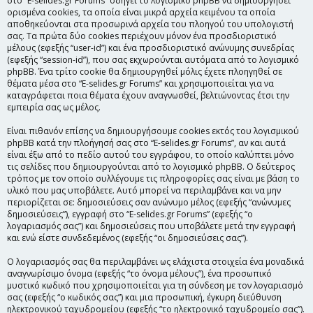
στο “E-selides.gr Forums” οδηγεί το λογισμικό phpBB να δημιουργήσει
ορισμένα cookies, τα οποία είναι μικρά αρχεία κειμένου τα οποία
αποθηκεύονται στα προσωρινά αρχεία του πλοηγού του υπολογιστή
σας. Τα πρώτα δύο cookies περιέχουν μόνον ένα προσδιοριστικό
μέλους (εφεξής “user-id”) και ένα προσδιοριστικό ανώνυμης συνεδρίας
(εφεξής “session-id”), που σας εκχωρούνται αυτόματα από το λογισμικό
phpBB. Ένα τρίτο cookie θα δημιουργηθεί μόλις έχετε πλοηγηθεί σε
θέματα μέσα στο “E-selides.gr Forums” και χρησιμοποιείται για να
καταγράφεται ποια θέματα έχουν αναγνωσθεί, βελτιώνοντας έτσι την
εμπειρία σας ως μέλος.
Είναι πιθανόν επίσης να δημιουργήσουμε cookies εκτός του λογισμικού
phpBB κατά την πλοήγησή σας στο “E-selides.gr Forums”, αν και αυτά
είναι έξω από το πεδίο αυτού του εγγράφου, το οποίο καλύπτει μόνο
τις σελίδες που δημιουργούνται από το λογισμικό phpBB. Ο δεύτερος
τρόπος με τον οποίο συλλέγουμε τις πληροφορίες σας είναι με βάση το
υλικό που μας υποβάλετε. Αυτό μπορεί να περιλαμβάνει και να μην
περιορίζεται σε: δημοσιεύσεις σαν ανώνυμο μέλος (εφεξής “ανώνυμες
δημοσιεύσεις”), εγγραφή στο “E-selides.gr Forums” (εφεξής “ο
λογαριασμός σας”) και δημοσιεύσεις που υποβάλετε μετά την εγγραφή
και ενώ είστε συνδεδεμένος (εφεξής “οι δημοσιεύσεις σας”).
Ο λογαριασμός σας θα περιλαμβάνει ως ελάχιστα στοιχεία ένα μοναδικά
αναγνωρίσιμο όνομα (εφεξής “το όνομα μέλους”), ένα προσωπικό
μυστικό κωδικό που χρησιμοποιείται για τη σύνδεση με τον λογαριασμό
σας (εφεξής “ο κωδικός σας”) και μια προσωπική, έγκυρη διεύθυνση
ηλεκτρονικού ταχυδρομείου (εφεξής “το ηλεκτρονικό ταχυδρομείο σας”).