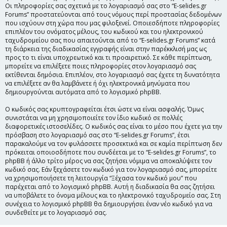
Οι πληροφορίες σας σχετικά με το λογαριασμό σας στο “E-selides.gr
Forums” προστατεύονται από τους νόμους περί προστασίας δεδομένων
που ισχύουν στη χώρα που μας φιλοξενεί. Οποιεσδήποτε πληροφορίες
επιπλέον του ονόματος μέλους, του κωδικού και του ηλεκτρονικού
ταχυδρομείου σας που απαιτούνται από το “E-selides.gr Forums” κατά
τη διάρκεια της διαδικασίας εγγραφής είναι στην παρέκκλισή μας ως
προς το τι είναι υποχρεωτικό και τι προαιρετικό. Σε κάθε περίπτωση,
μπορείτε να επιλέξετε ποιες πληροφορίες στον λογαριασμό σας
εκτίθενται δημόσια. Επιπλέον, στο λογαριασμό σας έχετε τη δυνατότητα
να επιλέξετε αν θα λαμβάνετε ή όχι ηλεκτρονικά μηνύματα που
δημιουργούνται αυτόματα από το λογισμικό phpBB.
Ο κωδικός σας κρυπτογραφείται έτσι ώστε να είναι ασφαλής. Όμως
συνιστάται να μη χρησιμοποιείτε τον ίδιο κωδικό σε πολλές
διαφορετικές ιστοσελίδες. Ο κωδικός σας είναι το μέσο που έχετε για την
πρόσβαση στο λογαριασμό σας στο “E-selides.gr Forums”, έτσι
παρακαλούμε να τον φυλάσσετε προσεκτικά και σε καμία περίπτωση δεν
πρόκειται οποιοσδήποτε που συνδέεται με το “E-selides.gr Forums”, το
phpBB ή άλλο τρίτο μέρος να σας ζητήσει νόμιμα να αποκαλύψετε τον
κωδικό σας. Εάν ξεχάσετε τον κωδικό για τον λογαριασμό σας, μπορείτε
να χρησιμοποιήσετε τη λειτουργία “Ξέχασα τον κωδικό μου” που
παρέχεται από το λογισμικό phpBB. Αυτή η διαδικασία θα σας ζητήσει
να υποβάλετε το όνομα μέλους και το ηλεκτρονικό ταχυδρομείο σας. Στη
συνέχεια το λογισμικό phpBB θα δημιουργήσει έναν νέο κωδικό για να
συνδεθείτε με το λογαριασμό σας.