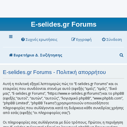
E-selides.gr Forums
Συχνές ερωτήσεις
Εγγραφή
Σύνδεση
Α
Ευρετήριο Δ. Συζήτησης
ν
α
E-selides.gr Forums - Πολιτική απορρήτου
ζ
Αυτή η πολιτική εξηγεί λεπτομερώς πώς το “E-selides.gr Forums” και οι
ή
εταιρείες που συνδέονται στενά με αυτό (εφεξής “εμείς”, “εμάς”, “δικό
μας”, “E-selides.gr Forums”, “https://www.e-selides.gr/forums”) και το phpBB
τ
(εφεξής “αυτοί”, “αυτών”, “αυτούς”, “λογισμικό phpBB”, “www.phpbb.com”,
“phpBB Limited”, “phpBB Teams”) χρησιμοποιούν οποιεσδήποτε
η
πληροφορίες που συλλέγονται κατά τη διάρκεια κάθε συνεδρίας χρήσης
σ
από εσάς (εφεξής “οι πληροφορίες σας”).
η
Οι πληροφορίες σας συλλέγονται με δύο τρόπους. Πρώτον, η περιήγηση