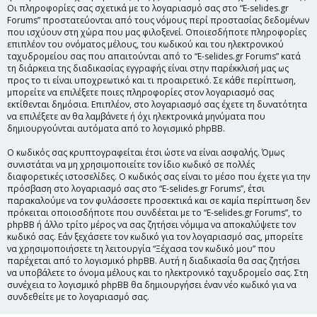
Οι πληροφορίες σας σχετικά με το λογαριασμό σας στο “E-selides.gr
Forums” προστατεύονται από τους νόμους περί προστασίας δεδομένων
που ισχύουν στη χώρα που μας φιλοξενεί. Οποιεσδήποτε πληροφορίες
επιπλέον του ονόματος μέλους, του κωδικού και του ηλεκτρονικού
ταχυδρομείου σας που απαιτούνται από το “E-selides.gr Forums” κατά
τη διάρκεια της διαδικασίας εγγραφής είναι στην παρέκκλισή μας ως
προς το τι είναι υποχρεωτικό και τι προαιρετικό. Σε κάθε περίπτωση,
μπορείτε να επιλέξετε ποιες πληροφορίες στον λογαριασμό σας
εκτίθενται δημόσια. Επιπλέον, στο λογαριασμό σας έχετε τη δυνατότητα
να επιλέξετε αν θα λαμβάνετε ή όχι ηλεκτρονικά μηνύματα που
δημιουργούνται αυτόματα από το λογισμικό phpBB.
Ο κωδικός σας κρυπτογραφείται έτσι ώστε να είναι ασφαλής. Όμως
συνιστάται να μη χρησιμοποιείτε τον ίδιο κωδικό σε πολλές
διαφορετικές ιστοσελίδες. Ο κωδικός σας είναι το μέσο που έχετε για την
πρόσβαση στο λογαριασμό σας στο “E-selides.gr Forums”, έτσι
παρακαλούμε να τον φυλάσσετε προσεκτικά και σε καμία περίπτωση δεν
πρόκειται οποιοσδήποτε που συνδέεται με το “E-selides.gr Forums”, το
phpBB ή άλλο τρίτο μέρος να σας ζητήσει νόμιμα να αποκαλύψετε τον
κωδικό σας. Εάν ξεχάσετε τον κωδικό για τον λογαριασμό σας, μπορείτε
να χρησιμοποιήσετε τη λειτουργία “Ξέχασα τον κωδικό μου” που
παρέχεται από το λογισμικό phpBB. Αυτή η διαδικασία θα σας ζητήσει
να υποβάλετε το όνομα μέλους και το ηλεκτρονικό ταχυδρομείο σας. Στη
συνέχεια το λογισμικό phpBB θα δημιουργήσει έναν νέο κωδικό για να
συνδεθείτε με το λογαριασμό σας.