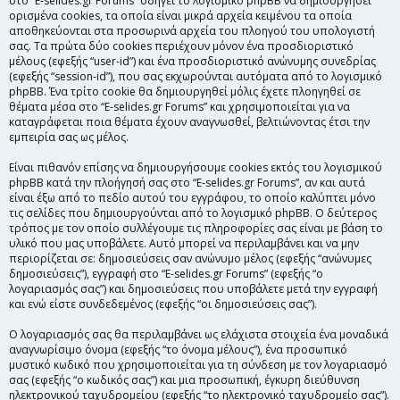
στο “E-selides.gr Forums” οδηγεί το λογισμικό phpBB να δημιουργήσει
ορισμένα cookies, τα οποία είναι μικρά αρχεία κειμένου τα οποία
αποθηκεύονται στα προσωρινά αρχεία του πλοηγού του υπολογιστή
σας. Τα πρώτα δύο cookies περιέχουν μόνον ένα προσδιοριστικό
μέλους (εφεξής “user-id”) και ένα προσδιοριστικό ανώνυμης συνεδρίας
(εφεξής “session-id”), που σας εκχωρούνται αυτόματα από το λογισμικό
phpBB. Ένα τρίτο cookie θα δημιουργηθεί μόλις έχετε πλοηγηθεί σε
θέματα μέσα στο “E-selides.gr Forums” και χρησιμοποιείται για να
καταγράφεται ποια θέματα έχουν αναγνωσθεί, βελτιώνοντας έτσι την
εμπειρία σας ως μέλος.
Είναι πιθανόν επίσης να δημιουργήσουμε cookies εκτός του λογισμικού
phpBB κατά την πλοήγησή σας στο “E-selides.gr Forums”, αν και αυτά
είναι έξω από το πεδίο αυτού του εγγράφου, το οποίο καλύπτει μόνο
τις σελίδες που δημιουργούνται από το λογισμικό phpBB. Ο δεύτερος
τρόπος με τον οποίο συλλέγουμε τις πληροφορίες σας είναι με βάση το
υλικό που μας υποβάλετε. Αυτό μπορεί να περιλαμβάνει και να μην
περιορίζεται σε: δημοσιεύσεις σαν ανώνυμο μέλος (εφεξής “ανώνυμες
δημοσιεύσεις”), εγγραφή στο “E-selides.gr Forums” (εφεξής “ο
λογαριασμός σας”) και δημοσιεύσεις που υποβάλετε μετά την εγγραφή
και ενώ είστε συνδεδεμένος (εφεξής “οι δημοσιεύσεις σας”).
Ο λογαριασμός σας θα περιλαμβάνει ως ελάχιστα στοιχεία ένα μοναδικά
αναγνωρίσιμο όνομα (εφεξής “το όνομα μέλους”), ένα προσωπικό
μυστικό κωδικό που χρησιμοποιείται για τη σύνδεση με τον λογαριασμό
σας (εφεξής “ο κωδικός σας”) και μια προσωπική, έγκυρη διεύθυνση
ηλεκτρονικού ταχυδρομείου (εφεξής “το ηλεκτρονικό ταχυδρομείο σας”).